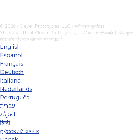
© 2026 - Clever Prototypes, LLC - सर्वाधिकार सुरक्षित।
StoryboardThat
Clever Prototypes , LLC
का एक ट्रेडमार्क है, और यूएस
पेटेंट और ट्रेडमार्क कार्यालय में पंजीकृत है
English
Español
Français
Deutsch
Italiana
Nederlands
Português
עברית
العَرَبِيَّة
हिन्दी
ру́сский язы́к
Dansk