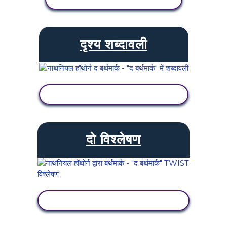
दृश्य शब्दावली
गतिविधि देखें
दो विश्लेषण
गतिविधि देखें