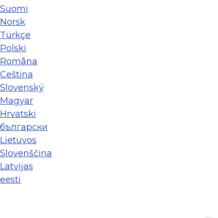
Suomi
Norsk
Türkçe
Polski
Româna
Ceština
Slovenský
Magyar
Hrvatski
български
Lietuvos
Slovenščina
Latvijas
eesti