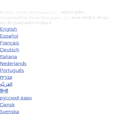
© 2026 - Clever Prototypes, LLC - सर्वाधिकार सुरक्षित।
StoryboardThat
Clever Prototypes , LLC
का एक ट्रेडमार्क है, और यूएस
पेटेंट और ट्रेडमार्क कार्यालय में पंजीकृत है
English
Español
Français
Deutsch
Italiana
Nederlands
Português
עברית
العَرَبِيَّة
हिन्दी
ру́сский язы́к
Dansk
Svenska