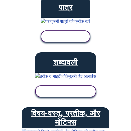
पात्र
गतिविधि देखें
शब्दावली
गतिविधि देखें
विषय-वस्तु, प्रतीक, और
मोटिफ्स