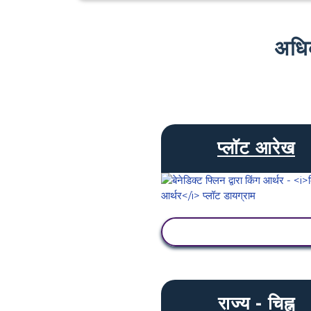
अधि
प्लॉट आरेख
गतिविधि देखें
राज्य - चिह्न