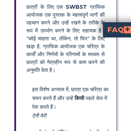
छात्रों के लिए एक
SWBST
ग्राफिक
आयोजक एक पुस्तक के महत्वपूर्ण भागों की
पहचान करने और उन्हें रखने के तरीके के
FAQ
रूप में उपयोग करने के लिए सहायक है।
"कोई चाहता था, लेकिन, तो फिर" के लिए
'Number the Stars
एक टूल है जो छात्रों को मुख्य पात्र (
) और परिणाम (
) को पहचानने में मदद करता है। 'Number the Stars' में, यह मुख्य घटनाओं और पात्रों के निर्णयों का ट्रैक रखने में मदद करता है।
मैं 'Number the Stars' के लिए SWBST ऑर्गनाइज़
का उपयोग करने के लिए, एक पात्र चुनें, उनके लक्ष्य का वर्णन करें, संघर्ष की पहचान करें, उसके समाधान के लिए उनके कार्यों को समझाएं, और परिणाम बताएं। यह दृष्टिकोण पात्रों की प्रेरणा और कहानी संरचना का विश्लेषण करने में मदद करता है।
‘Number the Stars’ पढ़ाने के लिए SWBST विधि प्रभावी
प्रभावी है क्योंकि यह छात्रों को कहानी के मुख्य तत्वों पर ध्यान केंद्रित करने, 
‘Number the Stars’ में अन्नमरी के ल
: नाजी यह जांच रहे हैं कि
‘Number the Stars’ के लिए SW
के छात्रों के लिए सबसे उपयुक्त है, जो कहानी संरच
खड़ा है, ग्राफिक आयोजक एक चरित्र के
कार्यों और निर्णयों के परिणामों के माध्यम से
छात्रों को नेत्रहीन रूप से काम करने की
अनुमति देता है।
इस विशेष अभ्यास में, छात्र एक चरित्र का
चयन करते हैं और उन्हें
किसी
पहले सेल में
पेश करते हैं।
ऐनी मेरी