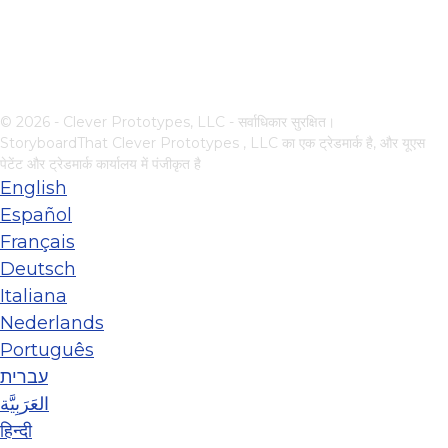
© 2026 - Clever Prototypes, LLC - सर्वाधिकार सुरक्षित।
StoryboardThat
Clever Prototypes , LLC
का एक ट्रेडमार्क है, और यूएस
पेटेंट और ट्रेडमार्क कार्यालय में पंजीकृत है
English
Español
Français
Deutsch
Italiana
Nederlands
Português
עברית
العَرَبِيَّة
हिन्दी