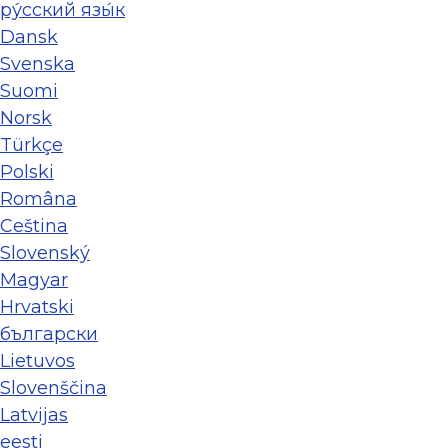
ру́сский язы́к
Dansk
Svenska
Suomi
Norsk
Türkçe
Polski
Româna
Ceština
Slovenský
Magyar
Hrvatski
български
Lietuvos
Slovenščina
Latvijas
eesti