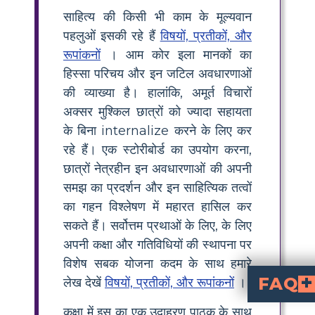
साहित्य की किसी भी काम के मूल्यवान
पहलुओं इसकी रहे हैं
विषयों, प्रतीकों, और
रूपांकनों
। आम कोर इला मानकों का
हिस्सा परिचय और इन जटिल अवधारणाओं
की व्याख्या है। हालांकि, अमूर्त विचारों
अक्सर मुश्किल छात्रों को ज्यादा सहायता
के बिना internalize करने के लिए कर
रहे हैं। एक स्टोरीबोर्ड का उपयोग करना,
छात्रों नेत्रहीन इन अवधारणाओं की अपनी
समझ का प्रदर्शन और इन साहित्यिक तत्वों
का गहन विश्लेषण में महारत हासिल कर
सकते हैं। सर्वोत्तम प्रथाओं के लिए, के लिए
अपनी कक्षा और गतिविधियों की स्थापना पर
विशेष सबक योजना कदम के साथ हमारे
FAQ
लेख देखें
विषयों, प्रतीकों, और रूपांकनों
।
"सिलास मार्नर" के मूल विषय रिश्तों की परिवर्तनकारी शक्ति, समु
अस्तित्व का चक्रीय चक्र और समय बीतने का प्रभाव बदलते मौसम में
रवेलो जाने से पहले और बाद में सिलास मार्नर का जीवन अलगाव से चिह्
कक्षा में इस का एक उदाहरण पाठक के साथ