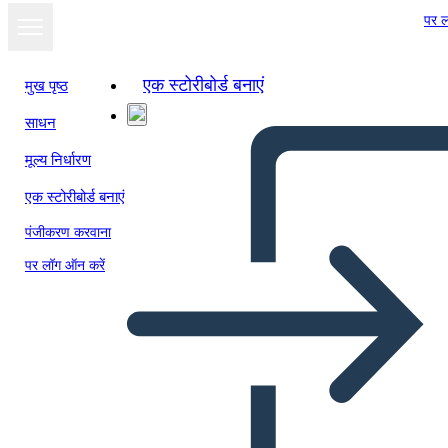
पर ल
एक स्टोरीबोर्ड बनाएं
मुख पृष्ठ
साधन
स्लाइड शो के रूप में
मूल्य निर्धारण
देखें
एक स्टोरीबोर्ड बनाएं
पंजीकरण करवाना
पर लॉग ऑन करें
Resolución de Conflictos