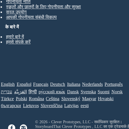
गोपनीयता नीति
स्कूलों और छात्रों के लिए गोपनीयता और सुरक्षा
सरल उपयोग
आपकी गोपनीयता संबंधी विकल्प
के बारे में
हमारे बारे में
हमसे संपर्क करें
English
Español
Français
Deutsch
Italiana
Nederlands
Português
עברית
العَرَبِيَّة
हिन्दी
ру́сский язы́к
Dansk
Svenska
Suomi
Norsk
Türkçe
Polski
Româna
Ceština
Slovenský
Magyar
Hrvatski
български
Lietuvos
Slovenščina
Latvijas
eesti
© 2026 - Clever Prototypes, LLC - सर्वाधिकार सुरक्षित।
StoryboardThat
Clever Prototypes , LLC
का एक ट्रेडमार्क ह