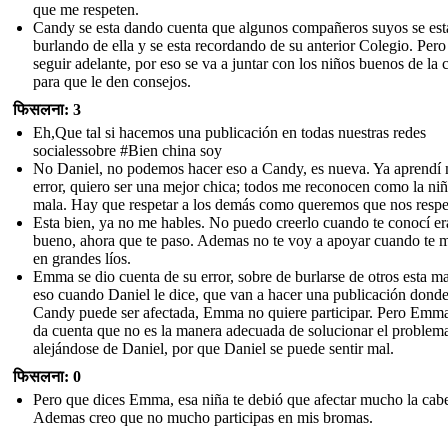
que me respeten.
Candy se esta dando cuenta que algunos compañeros suyos se est
burlando de ella y se esta recordando de su anterior Colegio. Pero
seguir adelante, por eso se va a juntar con los niños buenos de la 
para que le den consejos.
फिसलना: 3
Eh,Que tal si hacemos una publicación en todas nuestras redes
socialessobre #Bien china soy
No Daniel, no podemos hacer eso a Candy, es nueva. Ya aprendí 
error, quiero ser una mejor chica; todos me reconocen como la ni
mala. Hay que respetar a los demás como queremos que nos respe
Esta bien, ya no me hables. No puedo creerlo cuando te conocí er
bueno, ahora que te paso. Ademas no te voy a apoyar cuando te 
en grandes líos.
Emma se dio cuenta de su error, sobre de burlarse de otros esta ma
eso cuando Daniel le dice, que van a hacer una publicación dond
Candy puede ser afectada, Emma no quiere participar. Pero Emma
da cuenta que no es la manera adecuada de solucionar el problem
alejándose de Daniel, por que Daniel se puede sentir mal.
फिसलना: 0
Pero que dices Emma, esa niña te debió que afectar mucho la cab
Ademas creo que no mucho participas en mis bromas.