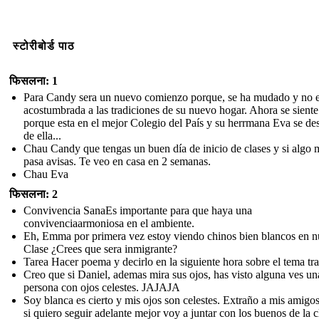
स्टोरीबोर्ड पाठ
फिसलना: 1
Para Candy sera un nuevo comienzo porque, se ha mudado y no e
acostumbrada a las tradiciones de su nuevo hogar. Ahora se siente 
porque esta en el mejor Colegio del País y su herrmana Eva se de
de ella...
Chau Candy que tengas un buen día de inicio de clases y si algo 
pasa avisas. Te veo en casa en 2 semanas.
Chau Eva
फिसलना: 2
Convivencia SanaEs importante para que haya una
convivenciaarmoniosa en el ambiente.
Eh, Emma por primera vez estoy viendo chinos bien blancos en n
Clase ¿Crees que sera inmigrante?
Tarea Hacer poema y decirlo en la siguiente hora sobre el tema tra
Creo que si Daniel, ademas mira sus ojos, has visto alguna ves un
persona con ojos celestes. JAJAJA
Soy blanca es cierto y mis ojos son celestes. Extraño a mis amigos
si quiero seguir adelante mejor voy a juntar con los buenos de la c