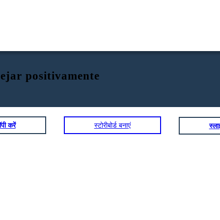
nejar positivamente
पी करें
स्टोरीबोर्ड बनाएं
स्ल
do al abandono.
¿Qué estrategias usar para manejar positivamente el
apego?
1. Sé honesto contigo mismo.
2.Aprende
a decir "NO".
3.Trabaja
para ti mismo.
4.Toma
tus propias decisiones.
5.Conoce
gente nueva y ¡Relaciónate
!.
 me
n.
Vamos,
practiquemos