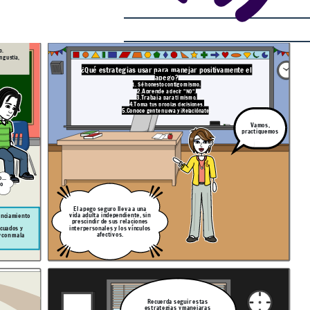
o.
¿Qué estrategias usar para manejar positivamente el
apego?
1. Sé honesto contigo mismo.
2.Aprende
a decir "NO".
3.Trabaja
para ti mismo.
4.Toma
tus propias decisiones.
5.Conoce
gente nueva y ¡Relaciónate
!.
Vamos,
practiquemos
...
 o
El apego seguro lleva a una
vida adulta independiente, sin
tanciamiento
prescindir de sus relaciones
interpersonales y los vínculos
afectivos.
y con mala
Recuerda seguir estas
estrategias y manejaras