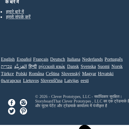
के बारे में
हमारे बारे में
हमसे संपर्क करें
English
Español
Français
Deutsch
Italiana
Nederlands
Português
עברית
العَرَبِيَّة
हिन्दी
ру́сский язы́к
Dansk
Svenska
Suomi
Norsk
Türkçe
Polski
Româna
Ceština
Slovenský
Magyar
Hrvatski
български
Lietuvos
Slovenščina
Latvijas
eesti
© 2026 - Clever Prototypes, LLC - सर्वाधिकार सुरक्षित।
StoryboardThat
Clever Prototypes , LLC
का एक ट्रेडमार्क ह
और यूएस पेटेंट और ट्रेडमार्क कार्यालय में पंजीकृत है