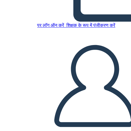
Untitled Storyboard
पर लॉग ऑन करें
शिक्षक के रूप में पंजीकरण करें
इस स्टोरीबोर्ड को कॉपी करें
स्टोरीबोर्ड बनाएं
स्लाइड शो चलाएं
मुझे पढ़कर सुनाओ