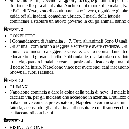
Sul Manor Farm, Vecchio Maggiore, raccoglie gli animali per una
riunione e li ispira alla rivolta. Anche se lui muore, due maiali, N
e Palla di Neve, voto di continuare il suo lavoro, e guidare gli altri
guida off gli inadatti, contadino ubriaco. I maiali della fattoria
cominciare a stabilire un nuovo governo in cui gli animali hanno di
फिसलना: 2
CONFLITTO
I Comandamenti di Animalità ... 7. Tutti gli Animali Sono Uguali
Gli animali cominciano a leggere e scrivere e avere credenze. Gli
animali cominciano a leggere e scrivere. Usano i comandamenti d
educare tutti i giovani. Il cibo è abbondante, e la fattoria senza int
Tuttavia, quando i maiali elevarsi a posizioni di leadership, una lot
il potere ha inizio. Napoleone vince per avere suoi cani inseguono
Snowball fuori l'azienda.
फिसलना: 3
CLIMAX
Napoleone comincia a dare la colpa della palla di neve, il maiale 
cacciato via, per gli incidenti che accadono in azienda. L'utilizzo d
palla di neve come capro espiatorio, Napoleone comincia a elimin
fattoria, accusando gli altri animali di cospirare con il suo vecchio 
e attaccandoli con i cani.
फिसलना: 4
RISING AZIONE