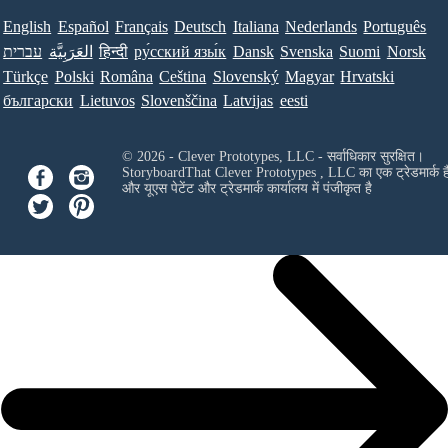
English
Español
Français
Deutsch
Italiana
Nederlands
Português
עברית
العَرَبِيَّة
हिन्दी
ру́сский язы́к
Dansk
Svenska
Suomi
Norsk
Türkçe
Polski
Româna
Ceština
Slovenský
Magyar
Hrvatski
български
Lietuvos
Slovenščina
Latvijas
eesti
© 2026 - Clever Prototypes, LLC - सर्वाधिकार सुरक्षित।
StoryboardThat
Clever Prototypes , LLC
का एक ट्रेडमार्क ह
और यूएस पेटेंट और ट्रेडमार्क कार्यालय में पंजीकृत है