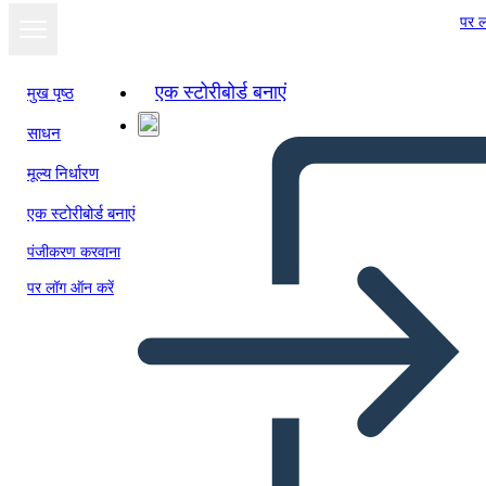
पर ल
एक स्टोरीबोर्ड बनाएं
मुख पृष्ठ
साधन
स्लाइड शो के रूप में
मूल्य निर्धारण
देखें
एक स्टोरीबोर्ड बनाएं
पंजीकरण करवाना
पर लॉग ऑन करें
Untitled Storyboard