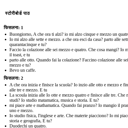
स्टोरीबोर्ड पाठ
फिसलना: 1
Buongiorno, A che ora ti alzi? io mi alzo cinque e mezzo un quatr
Io mi alzo alle sette e mezzo. a che ora esci da casa? parto alle sett
quarantacinque e tu?
Faccio la colazione alle sei mezzo e quatro. Che cosa mangi? Io 
il toast, e tu
parto alle otto. Quando fai la colazione? Faccino colazione alle sei
mezzo e tu?
Bevo un caffe.
फिसलना: 2
A che ora inizia e finisce la scuola? Io inzio alle otto e mezzo e fi
alle tre e mezzo. E tu
La scoula inizia alle Io otte e mezzo quatro e finisce alle tre. Che 
studi? Io studio matamatica, musica e storia. E tu?
mi piace arte e mathamatica. Quando fai pranzo? Io mangio il pran
uno e mezzo.
Io studio fisica, I'inglese e arte. Che materie piacciono? Io mi piac
storia e geografia, E tu?
Duodechi un quatro.