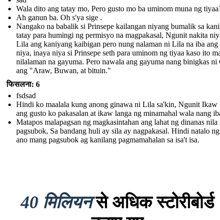
Wala dito ang tatay mo, Pero gusto mo ba uminom muna ng tiyaa
Ah ganun ba. Oh s'ya sige .
Nangako na babalik si Prinsepe kailangan niyang bumalik sa kan
tatay para humingi ng permisyo na magpakasal, Ngunit nakita niy
Lila ang kaniyang kaibigan pero nung nalaman ni Lila na iba ang
niya, inaya niya si Prinsepe seth para uminom ng tiyaa kaso ito 
nilalaman na gayuma. Pero nawala ang gayuma nang binigkas ni
ang "Araw, Buwan, at bituin."
फिसलना: 6
fsdsad
Hindi ko maalala kung anong ginawa ni Lila sa'kin, Ngunit Ikaw 
ang gusto ko pakasalan at ikaw langa ng minamahal wala nang ib
Matapos malapagsan ng magkasintahan ang lahat ng dinanas nila
pagsubok, Sa bandang huli ay sila ay nagpakasal. Hindi natalo n
ano mang pagsubok ag kanilang pagmamahalan sa isa't isa.
40 मिलियन
से अधिक स्टोरीबोर्ड