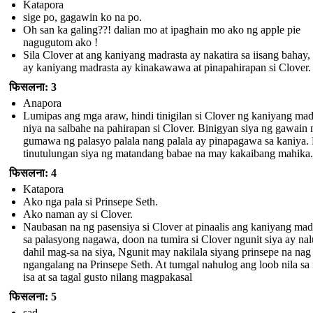
Katapora
sige po, gagawin ko na po.
Oh san ka galing??! dalian mo at ipaghain mo ako ng apple pie
nagugutom ako !
Sila Clover at ang kaniyang madrasta ay nakatira sa iisang bahay,
ay kaniyang madrasta ay kinakawawa at pinapahirapan si Clover.
फिसलना: 3
Anapora
Lumipas ang mga araw, hindi tinigilan si Clover ng kaniyang mad
niya na salbahe na pahirapan si Clover. Binigyan siya ng gawain 
gumawa ng palasyo palala nang palala ay pinapagawa sa kaniya.
tinutulungan siya ng matandang babae na may kakaibang mahika.
फिसलना: 4
Katapora
Ako nga pala si Prinsepe Seth.
Ako naman ay si Clover.
Naubasan na ng pasensiya si Clover at pinaalis ang kaniyang mad
sa palasyong nagawa, doon na tumira si Clover ngunit siya ay na
dahil mag-sa na siya, Ngunit may nakilala siyang prinsepe na nag
ngangalang na Prinsepe Seth. At tumgal nahulog ang loob nila sa i
isa at sa tagal gusto nilang magpakasal
फिसलना: 5
sad