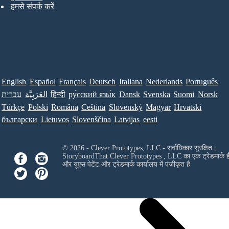
हमसे संपर्क करें
English
Español
Français
Deutsch
Italiana
Nederlands
Português
עברית
العَرَبِيَّة
हिन्दी
ру́сский язы́к
Dansk
Svenska
Suomi
Norsk
Türkçe
Polski
Româna
Ceština
Slovenský
Magyar
Hrvatski
български
Lietuvos
Slovenščina
Latvijas
eesti
© 2026 - Clever Prototypes, LLC - सर्वाधिकार सुरक्षित।
StoryboardThat
Clever Prototypes , LLC
का एक ट्रेडमार्क ह
और यूएस पेटेंट और ट्रेडमार्क कार्यालय में पंजीकृत है