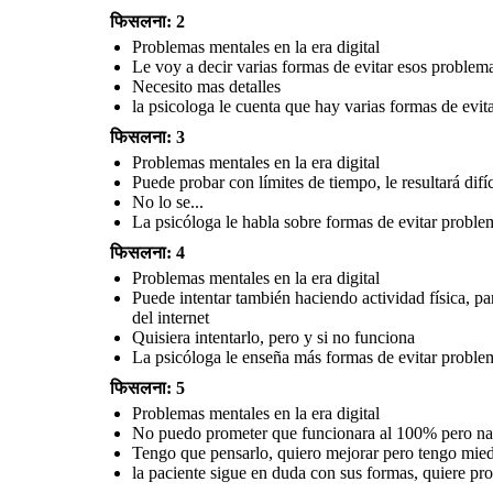
sabe si funcionara, ya que está tan acostumbrada al
uso del internet
que la ayudo bastante y le ayudo a quitarle los problemas con el uso del
le es difícil dejarlo
internet
फिसलना: 2
Create your own at Storyboard That
Problemas mentales en la era digital
Problemas mentales en la era digital
Le voy a decir varias formas de evitar esos problema
Problemas mentales en la era digital
Problemas mentales en la era
Necesito mas detalles
la psicologa le cuenta que hay varias formas de evit
Puede probar con límites de
tiempo, le resultará difícil al
फिसलना: 3
No puedo prometer que
¿Como has estado
principio pero con eso podría
Tengo que pensarlo,
funcionara al 100%
después de probar
quiero mejorar pero
dejar el "vicio" lentamente
pero nada pierdes con
los métods que te di
tengo miedo que no
intentarlo
Problemas mentales en la era digital
¡Mejore muchísimo!
mejoraste?
funcione y todo sea
No lo se...
Gracias por
igual
apoyarme por tantos
Puede probar con límites de tiempo, le resultará difí
años ahora vivo feliz
y tranquila
No lo se...
La psicóloga le habla sobre formas de evitar problem
फिसलना: 4
Problemas mentales en la era digital
Puede intentar también haciendo actividad física, par
del internet
Quisiera intentarlo, pero y si no funciona
La psicóloga le enseña más formas de evitar problem
La psicóloga le habla sobre formas de evitar problemas mentales con el
la paciente sigue en duda con sus formas, quiere probarlas pero mas no
Al final la paciente hizo caso e practico los método
फिसलना: 5
uso del internet
que la ayudo bastante y le ayudo a quitarle los pro
sabe si funcionara, ya que está tan acostumbrada al uso del internet que
internet
le es difícil dejarlo
Problemas mentales en la era digital
No puedo prometer que funcionara al 100% pero nad
Tengo que pensarlo, quiero mejorar pero tengo mied
Problemas mentales en la era digital
la paciente sigue en duda con sus formas, quiere prob