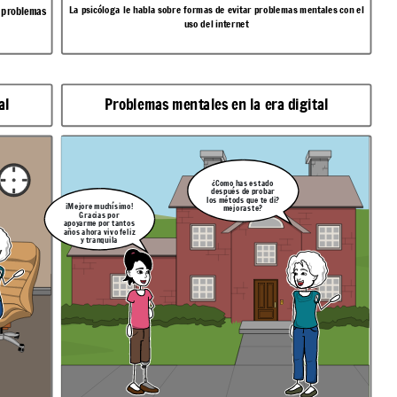
La psicóloga le habla sobre formas de evitar problemas mentales con el
s problemas
uso del internet
al
Problemas mentales en la era digital
¿Como has estado
después de probar
los métods que te di?
¡Mejore muchísimo!
mejoraste?
Gracias por
apoyarme por tantos
años ahora vivo feliz
y tranquila