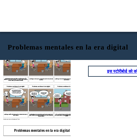
Problemas mentales en la era digital
Problemas mentales en la era digital
Problemas mentales en la era digital
Problemas mentales en la era digital
Puede probar con límites de
Le voy a decir varias
¿Porqué
Todo el tiempo
formas de evitar esos
tiempo, le resultará difícil al
quiero
sientes que no
problemas, ok? no son tan
principio pero con eso podría
encerrarme y
difíciles
mejoras?
Necesito
estar sola con el
dejar el "vicio" lentamente
mas
internet
detalles
No lo se...
इस स्टोरीबोर्ड को कॉ
la paciente se encuentra muy triste ya que tiee mas de 2 años
La psicóloga le habla sobre formas de evitar problemas mentales con el
la psicologa le cuenta que hay varias formas de evitar los problemas
asistiendo a consultas cada semana y no a tenido ningun cambio en
que tiene
uso del internet
su salud mental y su consumo de internet
Problemas mentales en la era digital
Problemas mentales en la era digital
Problemas mentales en la era digital
Puede intentar también haciendo
actividad física, para distraer su
mente con ejercicio y reducir el
tiempo de uso, o también puede
No puedo prometer que
tener conexión con gente real para
¿Como has estado
Tengo que pensarlo,
funcionara al 100%
así evitar el uso del internet
después de probar
quiero mejorar pero
Quisiera
pero nada pierdes con
los métods que te di?
tengo miedo que no
intentarlo,
intentarlo
¡Mejore muchísimo!
mejoraste?
funcione y todo sea
pero y si no
Gracias por
igual
funciona
apoyarme por tantos
años ahora vivo feliz
y tranquila
La psicóloga le enseña más formas de evitar problemas mentales por el
la paciente sigue en duda con sus formas, quiere probarlas pero mas no
Al final la paciente hizo caso e practico los métodos de la psicóloga, lo
que la ayudo bastante y le ayudo a quitarle los problemas con el uso del
sabe si funcionara, ya que está tan acostumbrada al uso del internet que
uso del internet
internet
le es difícil dejarlo
Create your own at Storyboard That
Problemas mentales en la era digital
Problemas mentales en la era