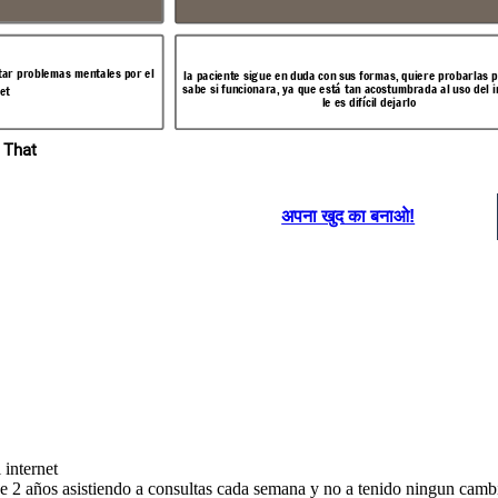
tar problemas mentales por el
la paciente sigue en duda con sus formas, quiere probarlas 
La psicóloga le habla sobre formas de evitar problemas mentales con el
evitar los problemas
sabe si funcionara, ya que está tan acostumbrada al uso del 
et
uso del internet
le es difícil dejarlo
s de la psicóloga, lo
blemas con el uso del
 That
 digital
 digital
Problemas mentales en la era digital
अपना खुद का बनाओ!
que
¿Como has estado
%
después de probar
con
los métods que te di?
¡Mejore muchísimo!
mejoraste?
Gracias por
apoyarme por tantos
años ahora vivo feliz
y tranquila
 internet
lemas mentales con el
 de 2 años asistiendo a consultas cada semana y no a tenido ningun camb
probarlas pero mas no
Al final la paciente hizo caso e practico los métodos de la psicóloga, lo