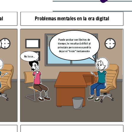
al
Problemas mentales en la era digital
Puede probar con límites de
tiempo, le resultará difícil al
principio pero con eso podría
dejar el "vicio" lentamente
No lo se...