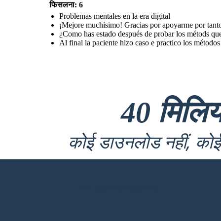
फिसलना: 6
Problemas mentales en la era digital
¿Como has estado
después de probar
¡Mejore muchísimo! Gracias por apoyarme por tantos
los métods que te di?
¡Mejore muchísimo!
mejoraste?
Gracias por
¿Como has estado después de probar los métods que
apoyarme por tantos
años ahora vivo feliz
y tranquila
Al final la paciente hizo caso e practico los métodos
40 मिलि
Al final la paciente hizo caso e practico los métodos de la psicóloga, lo
que la ayudo bastante y le ayudo a quitarle los problemas con el uso del
कोई डाउनलोड नहीं, कोई 
internet
मेरा पहला स्टोरीबोर्ड बनाएं