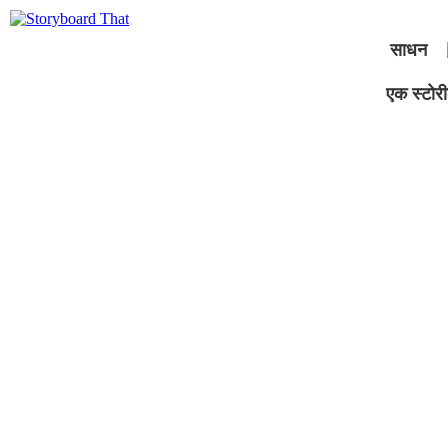
साधन
एक स्टोरीब