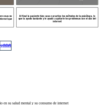
pero mas no
Al final la paciente hizo caso e practico los métodos de la psicóloga, lo
que la ayudo bastante y le ayudo a quitarle los problemas con el uso del
internet que
internet
प्रतिलिपि
io en su salud mental y su consumo de internet