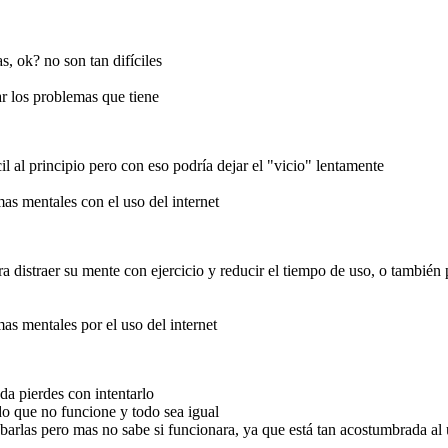
que la ayudo bastante y le ayudo a quitarle los problemas con el uso del
 uso del internet que
internet
s, ok? no son tan difíciles
 digital
ar los problemas que tiene
?
cil al principio pero con eso podría dejar el "vicio" lentamente
as mentales con el uso del internet
a distraer su mente con ejercicio y reducir el tiempo de uso, o también 
as mentales por el uso del internet
s de la psicóloga, lo
blemas con el uso del
a pierdes con intentarlo
o que no funcione y todo sea igual
arlas pero mas no sabe si funcionara, ya que está tan acostumbrada al uso