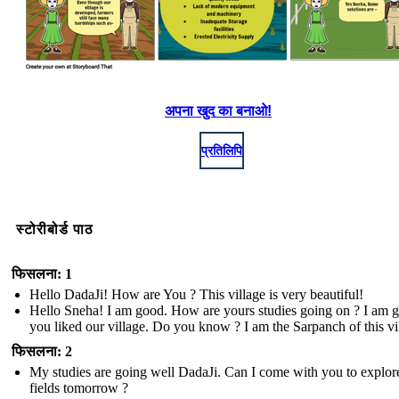
अपना खुद का बनाओ!
प्रतिलिपि
स्टोरीबोर्ड पाठ
फिसलना: 1
Hello DadaJi! How are You ? This village is very beautiful!
Hello Sneha! I am good. How are yours studies going on ? I am g
you liked our village. Do you know ? I am the Sarpanch of this vi
फिसलना: 2
My studies are going well DadaJi. Can I come with you to explor
fields tomorrow ?