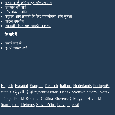
स्टोरीबोर्ड कॉपीराइट और उपयोग
उपयोग की शर्तें
गोपनीयता नीति
स्कूलों और छात्रों के लिए गोपनीयता और सुरक्षा
सरल उपयोग
आपकी गोपनीयता संबंधी विकल्प
के बारे में
हमारे बारे में
हमसे संपर्क करें
English
Español
Français
Deutsch
Italiana
Nederlands
Português
עברית
العَرَبِيَّة
हिन्दी
ру́сский язы́к
Dansk
Svenska
Suomi
Norsk
Türkçe
Polski
Româna
Ceština
Slovenský
Magyar
Hrvatski
български
Lietuvos
Slovenščina
Latvijas
eesti