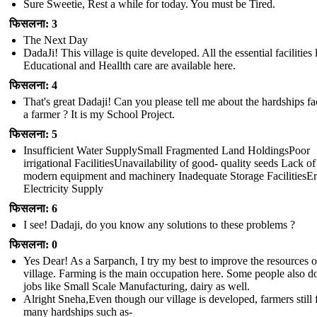
Sure Sweetie, Rest a while for today. You must be Tired.
फिसलना: 3
The Next Day
DadaJi! This village is quite developed. All the essential facilities 
Educational and Heallth care are available here.
फिसलना: 4
That's great Dadaji! Can you please tell me about the hardships f
a farmer ? It is my School Project.
फिसलना: 5
Insufficient Water SupplySmall Fragmented Land HoldingsPoor
irrigational FacilitiesUnavailability of good- quality seeds Lack of
modern equipment and machinery Inadequate Storage FacilitiesEr
Electricity Supply
फिसलना: 6
I see! Dadaji, do you know any solutions to these problems ?
फिसलना: 0
Yes Dear! As a Sarpanch, I try my best to improve the resources o
village. Farming is the main occupation here. Some people also d
jobs like Small Scale Manufacturing, dairy as well.
Alright Sneha,Even though our village is developed, farmers still 
many hardships such as-