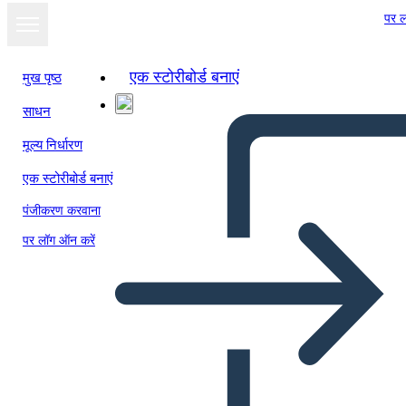
पर ल
एक स्टोरीबोर्ड बनाएं
मुख पृष्ठ
साधन
स्लाइड शो के रूप में
मूल्य निर्धारण
देखें
एक स्टोरीबोर्ड बनाएं
पंजीकरण करवाना
पर लॉग ऑन करें
The Story of Village