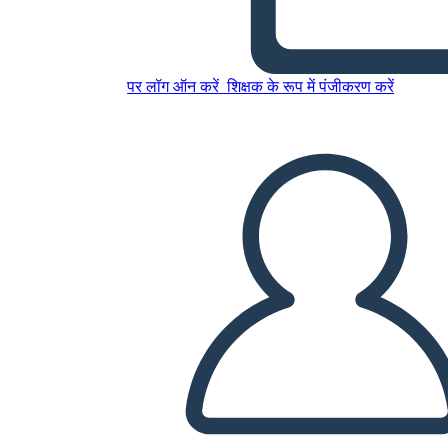
Palampur Create a comic
strip illustrating key concept
पर लॉग ऑन करें
शिक्षक के रूप में पंजीकरण करें
इस स्टोरीबोर्ड को कॉपी करें
स्टोरीबोर्ड बनाएं
स्लाइड शो चलाएं
मुझे पढ़कर सुनाओ