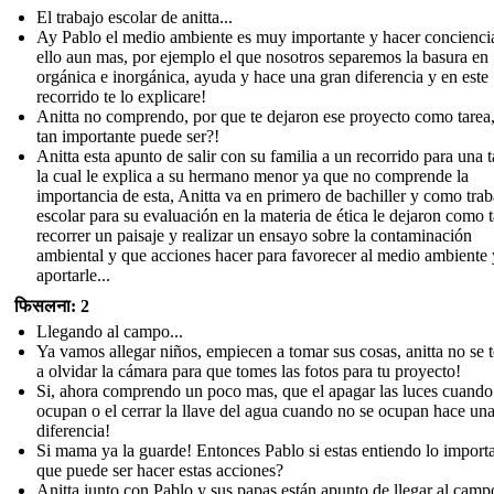
El trabajo escolar de anitta...
Ay Pablo el medio ambiente es muy importante y hacer concienci
ello aun mas, por ejemplo el que nosotros separemos la basura en
orgánica e inorgánica, ayuda y hace una gran diferencia y en este
recorrido te lo explicare!
Anitta no comprendo, por que te dejaron ese proyecto como tarea
tan importante puede ser?!
Anitta esta apunto de salir con su familia a un recorrido para una t
la cual le explica a su hermano menor ya que no comprende la
importancia de esta, Anitta va en primero de bachiller y como trab
escolar para su evaluación en la materia de ética le dejaron como 
recorrer un paisaje y realizar un ensayo sobre la contaminación
ambiental y que acciones hacer para favorecer al medio ambiente 
aportarle...
फिसलना: 2
Llegando al campo...
Ya vamos allegar niños, empiecen a tomar sus cosas, anitta no se 
a olvidar la cámara para que tomes las fotos para tu proyecto!
Si, ahora comprendo un poco mas, que el apagar las luces cuando
ocupan o el cerrar la llave del agua cuando no se ocupan hace un
diferencia!
Si mama ya la guarde! Entonces Pablo si estas entiendo lo import
que puede ser hacer estas acciones?
Anitta junto con Pablo y sus papas están apunto de llegar al camp