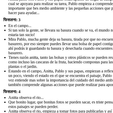
cual se apoyara para realizar su tarea, Pablo empieza a comprende
importante que bes medio ambiente y las pequeñas acciones que 
hacer para ayudar...
फिसलना: 3
En el campo...
Si tan solo la gente, se llevara su basura cuando se va, el mundo 
estaria tan sucio!
Mira Pablo, mucha gente deja su basura, tirada por que no encuen
basurero, por eso siempre puedes llevar una bolsa de papel contig
ahí podrás ir guardando tu basura y desecharla cuando encuentres
basurero.
Tienes razón anitta, tanto las bolsas y otros plásticos se pueden reu
como incluso las cascaras de la fruta, haciendo compostas para las
plantas o el jardin.
Estando en el campo, Anitta, Pablo y sus papas, empiezan a refle
un poco, viendo el estado en el que se encuentra el paisaje, Pablo
vez entiende mas sobre la importancia del cuidado del medio amb
también comprende algunas acciones que puede realizar para aport
फिसलना: 4
Anitta observa el rio...
Que bonito lugar, que bonitas fotos se pueden sacar, es triste pens
estos paisajes se pueden perder.
Anitta observa el rio, empieza a tomar fotos para publicarlas y así