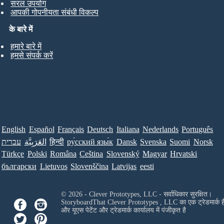
सरल उपयोग
आपकी गोपनीयता संबंधी विकल्प
के बारे में
हमारे बारे में
हमसे संपर्क करें
English
Español
Français
Deutsch
Italiana
Nederlands
Português
עברית
العَرَبِيَّة
हिन्दी
ру́сский язы́к
Dansk
Svenska
Suomi
Norsk
Türkçe
Polski
Româna
Ceština
Slovenský
Magyar
Hrvatski
български
Lietuvos
Slovenščina
Latvijas
eesti
© 2026 - Clever Prototypes, LLC - सर्वाधिकार सुरक्षित।
StoryboardThat
Clever Prototypes , LLC
का एक ट्रेडमार्क ह
और यूएस पेटेंट और ट्रेडमार्क कार्यालय में पंजीकृत है