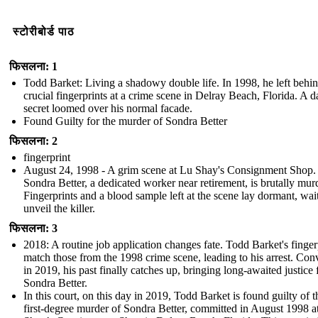
स्टोरीबोर्ड पाठ
फिसलना: 1
Todd Barket: Living a shadowy double life. In 1998, he left behi
crucial fingerprints at a crime scene in Delray Beach, Florida. A d
secret loomed over his normal facade.
Found Guilty for the murder of Sondra Better
फिसलना: 2
fingerprint
August 24, 1998 - A grim scene at Lu Shay's Consignment Shop.
Sondra Better, a dedicated worker near retirement, is brutally mur
Fingerprints and a blood sample left at the scene lay dormant, wai
unveil the killer.
फिसलना: 3
2018: A routine job application changes fate. Todd Barket's finger
match those from the 1998 crime scene, leading to his arrest. Con
in 2019, his past finally catches up, bringing long-awaited justice 
Sondra Better.
In this court, on this day in 2019, Todd Barket is found guilty of t
first-degree murder of Sondra Better, committed in August 1998 a