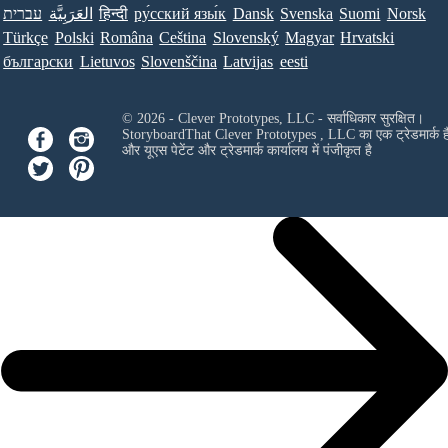
עברית
العَرَبِيَّة
हिन्दी
ру́сский язы́к
Dansk
Svenska
Suomi
Norsk
Türkçe
Polski
Româna
Ceština
Slovenský
Magyar
Hrvatski
български
Lietuvos
Slovenščina
Latvijas
eesti
© 2026 - Clever Prototypes, LLC - सर्वाधिकार सुरक्षित।
StoryboardThat
Clever Prototypes , LLC
का एक ट्रेडमार्क ह
और यूएस पेटेंट और ट्रेडमार्क कार्यालय में पंजीकृत है