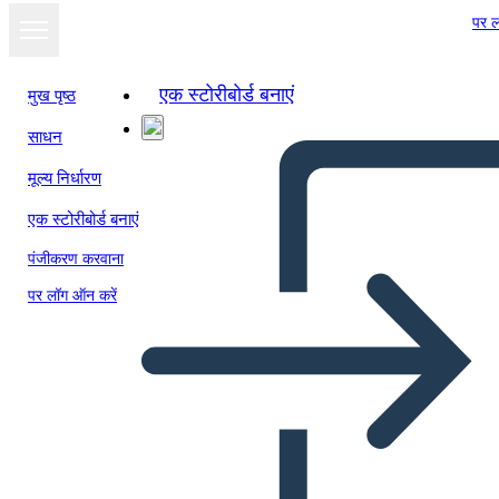
पर ल
एक स्टोरीबोर्ड बनाएं
मुख पृष्ठ
साधन
स्लाइड शो के रूप में
मूल्य निर्धारण
देखें
एक स्टोरीबोर्ड बनाएं
पंजीकरण करवाना
पर लॉग ऑन करें
5th period