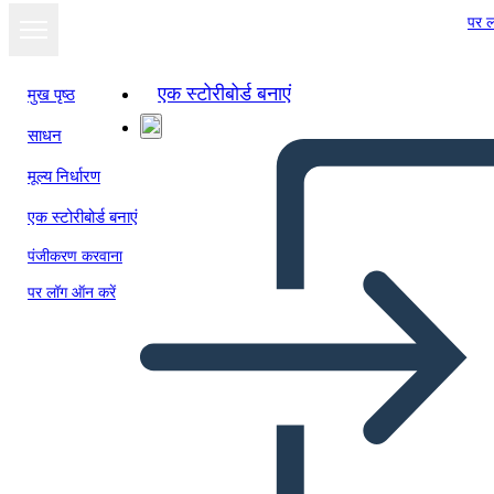
पर ल
एक स्टोरीबोर्ड बनाएं
मुख पृष्ठ
साधन
स्लाइड शो के रूप में
मूल्य निर्धारण
देखें
एक स्टोरीबोर्ड बनाएं
पंजीकरण करवाना
पर लॉग ऑन करें