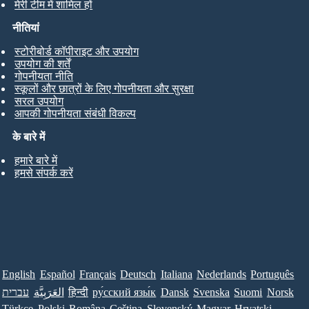
मेरी टीम में शामिल हों
नीतियां
स्टोरीबोर्ड कॉपीराइट और उपयोग
उपयोग की शर्तें
गोपनीयता नीति
स्कूलों और छात्रों के लिए गोपनीयता और सुरक्षा
सरल उपयोग
आपकी गोपनीयता संबंधी विकल्प
के बारे में
हमारे बारे में
हमसे संपर्क करें
English
Español
Français
Deutsch
Italiana
Nederlands
Português
עברית
العَرَبِيَّة
हिन्दी
ру́сский язы́к
Dansk
Svenska
Suomi
Norsk
Türkçe
Polski
Româna
Ceština
Slovenský
Magyar
Hrvatski