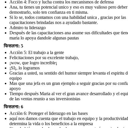
Acciòn 4: Foco y lucha contra los mecanismos de defensa
Ana, tu tienes un potencial unico y eso es muy valioso pero deber
demostrarlo, solo ten confianza en ti misma.
Si lo se, todos contamos con una habilidad unica , gracias por las
capacitaciones brindadas nos a ayudado bastante.
Admiro tu liderazgo
Despuès de las capacitaciones ana asume sus dificultades que tien
maria lo apoya dandole algunas pautas
फिसलना: 5
Acciòn 5: El trabajo a la gente
Felicitaciones por su excelente trabajo,
¡wow, que logro increible¡
¡SI¡, lo logramos
Gracias a usted, su sentido del humor siempre levanta el espiritu d
equipo
Mas que una jefa es un gran ejemplo a seguir gracias por su confi
apoyo
Tiempo despuès Maria al ver el gran avance desarrollado y el equi
de las ventas reunio a sus inversionistas
फिसलना: 6
Acciòn 6: Proteger el liderazgo en las bases
aquí nos damos cuenta que el trabajo en equipo y la productividad
determina la vida o los beneficios a la empresa