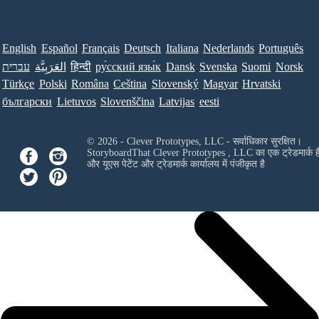
English
Español
Français
Deutsch
Italiana
Nederlands
Português
עברית
العَرَبِيَّة
हिन्दी
ру́сский язы́к
Dansk
Svenska
Suomi
Norsk
Türkçe
Polski
Româna
Ceština
Slovenský
Magyar
Hrvatski
български
Lietuvos
Slovenščina
Latvijas
eesti
© 2026 - Clever Prototypes, LLC - सर्वाधिकार सुरक्षित।
StoryboardThat
Clever Prototypes , LLC
का एक ट्रेडमार्क ह
और यूएस पेटेंट और ट्रेडमार्क कार्यालय में पंजीकृत है