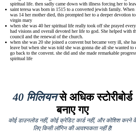
spiritual life. then sadly came down with illness forcing her to lea
saint teresa was born in 1515 to a converted jewish family. When
was 14 her mother died, this prompted her to a deeper devotion to
virgin mary
when she was 40 her spiritual life really took off she prayed ever
had visions and overall devoted her life to god. She helped with t
council and the renewal of the church.
when she was 20 she joined a convent but became very ill, she ha
leave but when she was told she was gonna die all she wanted to
go back to the convent. she did and she made remarkable progress
spiritual life
40 मिलियन
से अधिक स्टोरीबोर्ड
बनाए गए
कोई डाउनलोड नहीं, कोई क्रेडिट कार्ड नहीं, और कोशिश करने क
लिए किसी लॉगिन की आवश्यकता नहीं है!