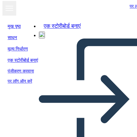
पर ल
एक स्टोरीबोर्ड बनाएं
मुख पृष्ठ
साधन
स्लाइड शो के रूप में
मूल्य निर्धारण
देखें
एक स्टोरीबोर्ड बनाएं
पंजीकरण करवाना
पर लॉग ऑन करें
Untitled Storyboard