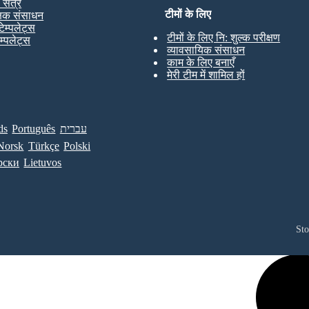
ण सत्र
टीमों के लिए
्षक संसाधन
टेम्पलेट्स
टीमों के लिए नि: शुल्क परीक्षण
ेम्पलेट्स
व्यावसायिक संसाधन
काम के लिए बनाएँ
मेरी टीम में शामिल हों
ds
Português
עברית
Norsk
Türkçe
Polski
рски
Lietuvos
St