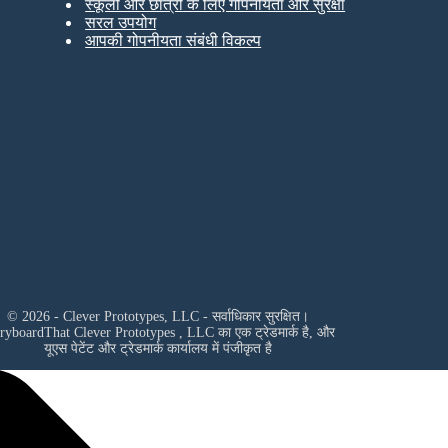
स्कूलों और छात्रों के लिए गोपनीयता और सुरक्षा
सरल उपयोग
आपकी गोपनीयता संबंधी विकल्प
© 2026 - Clever Prototypes, LLC - सर्वाधिकार सुरक्षित।
oryboardThat
Clever Prototypes , LLC
का एक ट्रेडमार्क है, और
यूएस पेटेंट और ट्रेडमार्क कार्यालय में पंजीकृत है