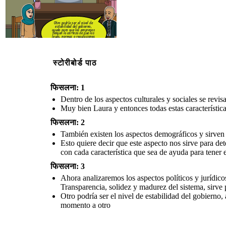
Otro podría ser el nivel de
estabilidad del gobierno,
ayuda para que las empresas
tengan la certeza de que las
leyes, normas o regulaciones
son estables y no se pueden
cambiar de un momento a otro
स्टोरीबोर्ड पाठ
फिसलना: 1
Dentro de los aspectos culturales y sociales se revi
Muy bien Laura y entonces todas estas característic
फिसलना: 2
También existen los aspectos demográficos y sirven p
Esto quiere decir que este aspecto nos sirve para de
con cada característica que sea de ayuda para tener e
फिसलना: 3
Ahora analizaremos los aspectos políticos y jurídicos
Transparencia, solidez y madurez del sistema, sirve 
Otro podría ser el nivel de estabilidad del gobierno
momento a otro