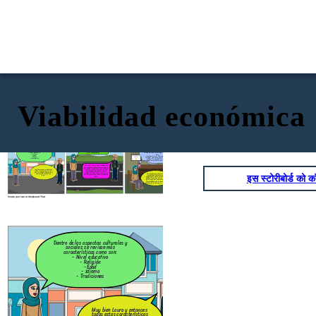
Viabilidad económica
También existen los aspectos
Ahora analizaremos los aspectos políticos
demográficos y sirven para identificar si
Dentro de los aspectos culturales y
y jurídicos. Tiene diferentes características
el producto que se va a ingresar al nuevo
sociales se revisan más
como son:
mercado va a satisfacer las necesidades
características como son:
- Tipo del sistema político vigente, nos
de los consumidores.
- Nivel educativo
sirve para conocer las leyes o normas del
- Religión
país .
-Edad
- Transparencia, solidez y madurez del
- Idioma
sistema, sirve para que las empresas
- Tradiciones
tengan la seguridad de que están
invirtiendo en un país que es transparente.
Esto quiere decir que este aspecto
nos sirve para determinar en base a
la edad de la población que producto
Muy bien Laura y entonces
es el indicado de acuerdo con las
todas estas características
necesidades existentes y esto se
nos sirven para determinar
realiza con cada característica que
इस स्टोरीबोर्ड को कॉ
Otro podría ser el nivel de
el mercado meta de un
sea de ayuda para tener el producto
estabilidad del gobierno,
país.
ideal.
ayuda para que las empresas
tengan la certeza de que las
leyes, normas o regulaciones
son estables y no se pueden
cambiar de un momento a otro
Create your own at Storyboard That
También existen los aspectos
demográficos y sirven para identificar si
Dentro de los aspectos culturales y
el producto que se va a ingresar al nue
sociales se revisan más
mercado va a satisfacer las necesidade
características como son:
de los consumidores.
- Nivel educativo
- Religión
-Edad
- Idioma
- Tradiciones
Esto quiere decir que este aspe
nos sirve para determinar en bas
la edad de la población que produ
Muy bien Laura y entonces
es el indicado de acuerdo con l
todas estas características