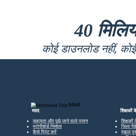
40 मिलि
कोई डाउनलोड नहीं, कोई 
मेरा पहला स्टोरीबोर्ड बनाएं
मदद
शिक्षकों 
सहायता और पूछे जाने वाले प्रश्न
शिक्षकों
स्टोरीबोर्ड निर्माता
जिला पै
कैसे प्रिंट करें
स्कूल पु