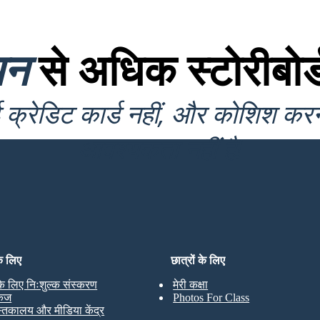
यन
से अधिक स्टोरीबोर्
क्रेडिट कार्ड नहीं, और कोशिश कर
आवश्यकता नहीं है!
के लिए
छात्रों के लिए
 के लिए निःशुल्क संस्करण
मेरी कक्षा
केज
Photos For Class
स्तकालय और मीडिया केंद्र