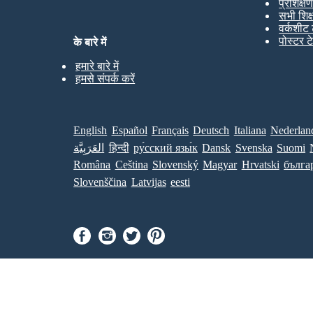
प्रशिक्ष
सभी शिक
वर्कशीट 
पोस्टर ट
के बारे में
हमारे बारे में
हमसे संपर्क करें
English
Español
Français
Deutsch
Italiana
Nederlan
العَرَبِيَّة
हिन्दी
ру́сский язы́к
Dansk
Svenska
Suomi
Româna
Ceština
Slovenský
Magyar
Hrvatski
бълга
Slovenščina
Latvijas
eesti