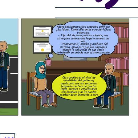
Ahora analizaremos los aspectos políticos
y jurídicos. Tiene diferentes características
como son:
- Tipo del sistema político vigente, nos
sirve para conocer las leyes o normas del
país .
- Transparencia, solidez y madurez del
sistema, sirve para que las empresas
tengan la seguridad de que están
invirtiendo en un país que es transparente.
Otro podría ser el nivel de
estabilidad del gobierno,
ayuda para que las empresas
tengan la certeza de que las
leyes, normas o regulaciones
son estables y no se pueden
cambiar de un momento a otro