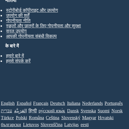
नीतियां
स्टोरीबोर्ड कॉपीराइट और उपयोग
उपयोग की शर्तें
गोपनीयता नीति
स्कूलों और छात्रों के लिए गोपनीयता और सुरक्षा
सरल उपयोग
आपकी गोपनीयता संबंधी विकल्प
के बारे में
हमारे बारे में
हमसे संपर्क करें
English
Español
Français
Deutsch
Italiana
Nederlands
Português
עברית
العَرَبِيَّة
हिन्दी
ру́сский язы́к
Dansk
Svenska
Suomi
Norsk
Türkçe
Polski
Româna
Ceština
Slovenský
Magyar
Hrvatski
български
Lietuvos
Slovenščina
Latvijas
eesti