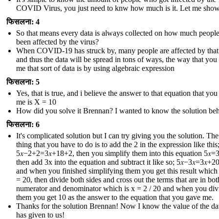
COVID Virus, you just need to knw how much is it. Let me sho
फिसलना: 4
So that means every data is always collected on how much peopl
been affected by the virus?
When COVID-19 has struck by, many people are affected by that
and thus the data will be spread in tons of ways, the way that you
me that sort of data is by using algebraic expression
फिसलना: 5
Yes, that is true, and i believe the answer to that equation that yo
me is X = 10
How did you solve it Brennan? I wanted to know the solution behi
फिसलना: 6
It's complicated solution but I can try giving you the solution. The 
thing that you have to do is to add the 2 in the expression like this
5𝑥−2+2=3𝑥+18+2 , then you simplify them into this equation 5𝑥=3
then add 3x into the equation and subtract it like so; 5𝑥−3𝑥=3𝑥+20
and when you finished simplifying them you get this result which i
= 20, then divide both sides and cross out the terms that are in bot
numerator and denominator which is x = 2 / 20 and when you div
them you get 10 as the answer to the equation that you gave me.
Thanks for the solution Brennan! Now I know the value of the dat
has given to us !