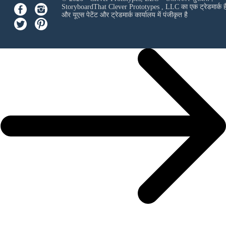
StoryboardThat
Clever Prototypes , LLC
का एक ट्रेडमार्क ह
और यूएस पेटेंट और ट्रेडमार्क कार्यालय में पंजीकृत है