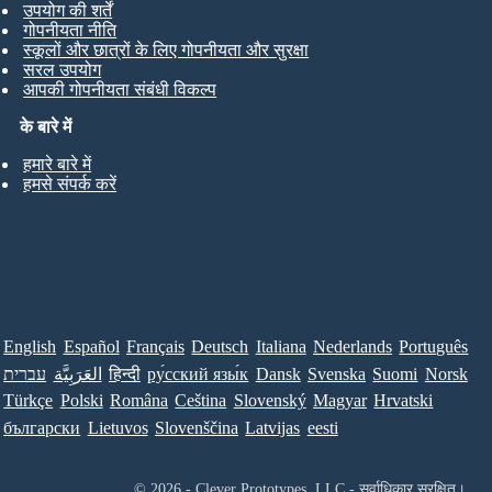
उपयोग की शर्तें
गोपनीयता नीति
स्कूलों और छात्रों के लिए गोपनीयता और सुरक्षा
सरल उपयोग
आपकी गोपनीयता संबंधी विकल्प
के बारे में
हमारे बारे में
हमसे संपर्क करें
English
Español
Français
Deutsch
Italiana
Nederlands
Português
עברית
العَرَبِيَّة
हिन्दी
ру́сский язы́к
Dansk
Svenska
Suomi
Norsk
Türkçe
Polski
Româna
Ceština
Slovenský
Magyar
Hrvatski
български
Lietuvos
Slovenščina
Latvijas
eesti
© 2026 - Clever Prototypes, LLC - सर्वाधिकार सुरक्षित।