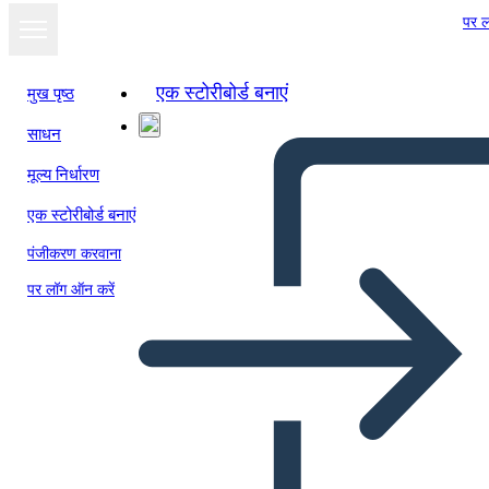
पर ल
एक स्टोरीबोर्ड बनाएं
मुख पृष्ठ
साधन
स्लाइड शो के रूप में
मूल्य निर्धारण
देखें
एक स्टोरीबोर्ड बनाएं
पंजीकरण करवाना
पर लॉग ऑन करें
Untitled Storyboard