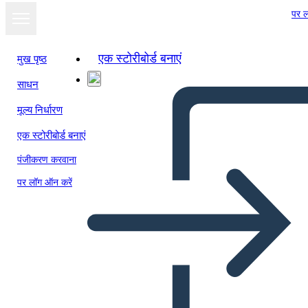
पर ल
एक स्टोरीबोर्ड बनाएं
मुख पृष्ठ
साधन
स्लाइड शो के रूप में
मूल्य निर्धारण
देखें
एक स्टोरीबोर्ड बनाएं
पंजीकरण करवाना
पर लॉग ऑन करें