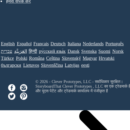
हमसे संपर्क करें
English
Español
Français
Deutsch
Italiana
Nederlands
Português
עברית
العَرَبِيَّة
हिन्दी
ру́сский язы́к
Dansk
Svenska
Suomi
Norsk
Türkçe
Polski
Româna
Ceština
Slovenský
Magyar
Hrvatski
български
Lietuvos
Slovenščina
Latvijas
eesti
© 2026 - Clever Prototypes, LLC - सर्वाधिकार सुरक्षित।
StoryboardThat
Clever Prototypes , LLC
का एक ट्रेडमार्क ह
और यूएस पेटेंट और ट्रेडमार्क कार्यालय में पंजीकृत है