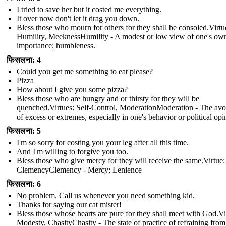
I tried to save her but it costed me everything.
It over now don't let it drag you down.
Bless those who mourn for others for they shall be consoled.Virtu
Humility, MeeknessHumility - A modest or low view of one's ow
importance; humbleness.
फिसलना: 4
Could you get me something to eat please?
Pizza
How about I give you some pizza?
Bless those who are hungry and or thirsty for they will be
quenched.Virtues: Self-Control, ModerationModeration - The av
of excess or extremes, especially in one's behavior or political opi
फिसलना: 5
I'm so sorry for costing you your leg after all this time.
And I'm willing to forgive you too.
Bless those who give mercy for they will receive the same.Virtue:
ClemencyClemency - Mercy; Lenience
फिसलना: 6
No problem. Call us whenever you need something kid.
Thanks for saying our cat mister!
Bless those whose hearts are pure for they shall meet with God.Vi
Modesty, ChasityChasity - The state of practice of refraining from