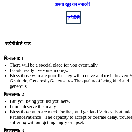
अपना खुद का बनाओ!
प्रतिलिपि
स्टोरीबोर्ड पाठ
फिसलना: 1
There will be a special place for you eventually.
I could really use some money...
Bless those who are poor for they will receive a place in heaven.V
Gratitude, GenerosityGenerosity - The quality of being kind and
generous
फिसलना: 2
But you being you led you here.
I don't deserve this really...
Bless those who are meek for they will get land.Virtues: Fortitude
PatiencePatience - The capacity to accept or tolerate delay, trouble
suffering without getting angry or upset.
फिसलना: 3