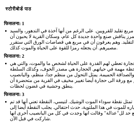
स्टोरीबोर्ड पाठ
फिसलना: 1
مربع تقليد للقرويين. على الرغم من أنها آخذة في التدهور، والسيد
رز يناقش صنع واحدة جديدة كل عام، وسكان القرية لا يحبون أن
لتقليد. وهم يعرفون أن في مربع هي قصاصات الورق التي ستقرر
مصيرهم. أن يجعله رمزا للقوة على الحياة والموت كذلك.
फिसलना: 2
جارة تعطي لهم القدرة على الحياة لشخص ما والموت، والتي هي
ظة مهمة في حياتهم. الحجارة هي مصدر الخوف، وكذلك السلطة
الصداقة الحميمة. يمثل التحول من منظم جدا، منظم، واليانصيب
مع ورقة الى حجارة أيضا تغيير مخيف في القرية من متحضرة أن
ينطق وحشية في غضون لحظات.
फिसलना: 3
تمثل نقطة سوداء الموت الوشيك. لتيسي، النقطة تعني أنها قد تم
اره للموت في هذا الملتوية، حدث احتفالي. يجلب النقطة أيضا إلى
حد لل"عدالة" وقالت انها وجدت في كل من اليانصيب أخرى انها
شاركت في قبل الآن.