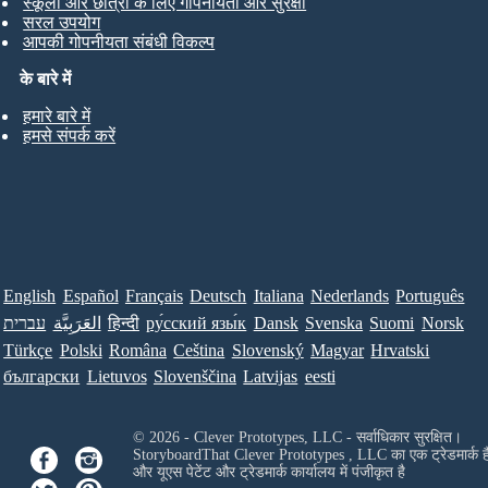
स्कूलों और छात्रों के लिए गोपनीयता और सुरक्षा
सरल उपयोग
आपकी गोपनीयता संबंधी विकल्प
के बारे में
हमारे बारे में
हमसे संपर्क करें
English
Español
Français
Deutsch
Italiana
Nederlands
Português
עברית
العَرَبِيَّة
हिन्दी
ру́сский язы́к
Dansk
Svenska
Suomi
Norsk
Türkçe
Polski
Româna
Ceština
Slovenský
Magyar
Hrvatski
български
Lietuvos
Slovenščina
Latvijas
eesti
© 2026 - Clever Prototypes, LLC - सर्वाधिकार सुरक्षित।
StoryboardThat
Clever Prototypes , LLC
का एक ट्रेडमार्क ह
और यूएस पेटेंट और ट्रेडमार्क कार्यालय में पंजीकृत है