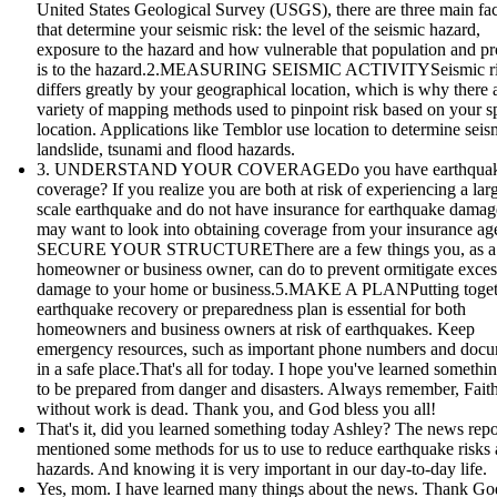
United States Geological Survey (USGS), there are three main fac
that determine your seismic risk: the level of the seismic hazard,
exposure to the hazard and how vulnerable that population and pr
is to the hazard.2.MEASURING SEISMIC ACTIVITYSeismic r
differs greatly by your geographical location, which is why there 
variety of mapping methods used to pinpoint risk based on your sp
location. Applications like Temblor use location to determine seis
landslide, tsunami and flood hazards.
3. UNDERSTAND YOUR COVERAGEDo you have earthqua
coverage? If you realize you are both at risk of experiencing a lar
scale earthquake and do not have insurance for earthquake damag
may want to look into obtaining coverage from your insurance age
SECURE YOUR STRUCTUREThere are a few things you, as a
homeowner or business owner, can do to prevent ormitigate exces
damage to your home or business.5.MAKE A PLANPutting toget
earthquake recovery or preparedness plan is essential for both
homeowners and business owners at risk of earthquakes. Keep
emergency resources, such as important phone numbers and doc
in a safe place.That's all for today. I hope you've learned someth
to be prepared from danger and disasters. Always remember, Fait
without work is dead. Thank you, and God bless you all!
That's it, did you learned something today Ashley? The news repo
mentioned some methods for us to use to reduce earthquake risks
hazards. And knowing it is very important in our day-to-day life.
Yes, mom. I have learned many things about the news. Thank God