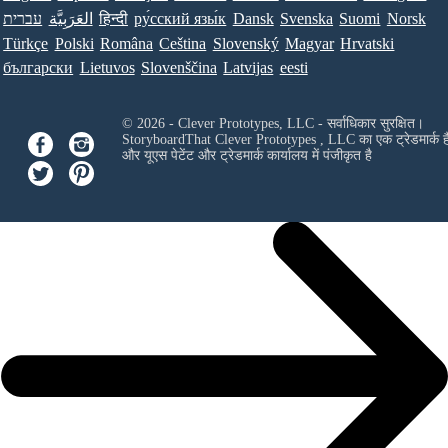
עברית
العَرَبِيَّة
हिन्दी
ру́сский язы́к
Dansk
Svenska
Suomi
Norsk
Türkçe
Polski
Româna
Ceština
Slovenský
Magyar
Hrvatski
български
Lietuvos
Slovenščina
Latvijas
eesti
© 2026 - Clever Prototypes, LLC - सर्वाधिकार सुरक्षित।
StoryboardThat
Clever Prototypes , LLC
का एक ट्रेडमार्क ह
और यूएस पेटेंट और ट्रेडमार्क कार्यालय में पंजीकृत है