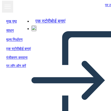
पर ल
एक स्टोरीबोर्ड बनाएं
मुख पृष्ठ
साधन
स्लाइड शो के रूप में
मूल्य निर्धारण
देखें
एक स्टोरीबोर्ड बनाएं
पंजीकरण करवाना
पर लॉग ऑन करें
Unknown Story