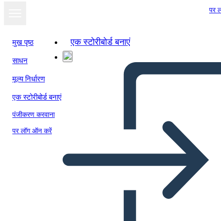
पर ल
एक स्टोरीबोर्ड बनाएं
मुख पृष्ठ
साधन
मूल्य निर्धारण
एक स्टोरीबोर्ड बनाएं
पंजीकरण करवाना
पर लॉग ऑन करें
Шаблон, ГРОЗДЕ Графичен
органайзер във формата на
грозде