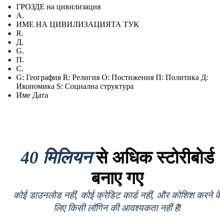
ГРОЗДЕ на цивилизация
А.
ИМЕ НА ЦИВИЛИЗАЦИЯТА ТУК
R.
Д.
G.
П.
С.
G: География R: Религия О: Постижения П: Политика Д:
Икономика S: Социална структура
Име Дата
40 मिलियन
से अधिक स्टोरीबोर्ड
बनाए गए
कोई डाउनलोड नहीं, कोई क्रेडिट कार्ड नहीं, और कोशिश करने क
लिए किसी लॉगिन की आवश्यकता नहीं है!