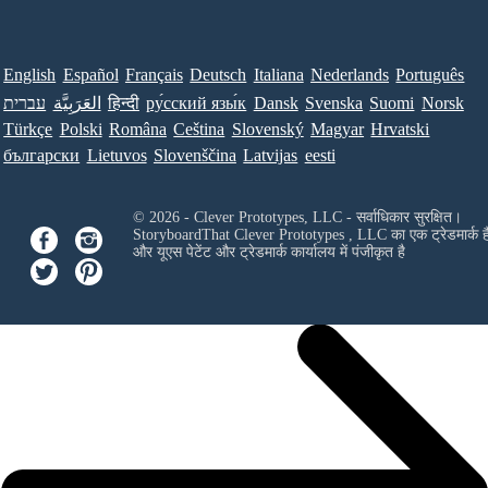
English
Español
Français
Deutsch
Italiana
Nederlands
Português
עברית
العَرَبِيَّة
हिन्दी
ру́сский язы́к
Dansk
Svenska
Suomi
Norsk
Türkçe
Polski
Româna
Ceština
Slovenský
Magyar
Hrvatski
български
Lietuvos
Slovenščina
Latvijas
eesti
© 2026 - Clever Prototypes, LLC - सर्वाधिकार सुरक्षित।
StoryboardThat
Clever Prototypes , LLC
का एक ट्रेडमार्क ह
और यूएस पेटेंट और ट्रेडमार्क कार्यालय में पंजीकृत है