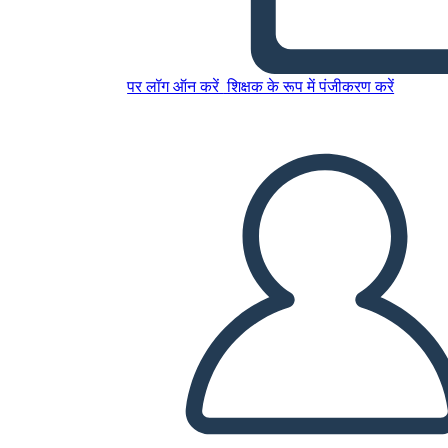
Describir las necesidades
nutricionales durante la
पर लॉग ऑन करें
शिक्षक के रूप में पंजीकरण करें
concepción, el embarazo
इस स्टोरीबोर्ड को कॉपी करें
स्टोरीबोर्ड बनाएं
स्लाइड शो चलाएं
मुझे पढ़कर सुनाओ