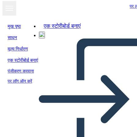
पर ल
एक स्टोरीबोर्ड बनाएं
मुख पृष्ठ
साधन
स्लाइड शो के रूप में
मूल्य निर्धारण
देखें
एक स्टोरीबोर्ड बनाएं
पंजीकरण करवाना
पर लॉग ऑन करें