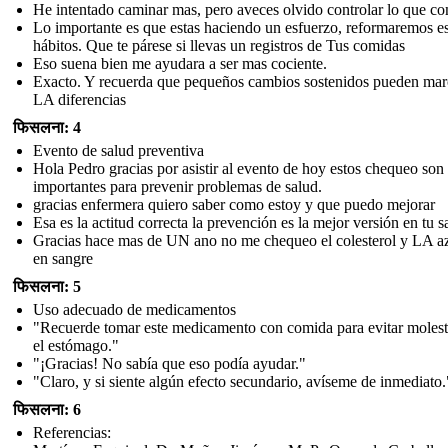
He intentado caminar mas, pero aveces olvido controlar lo que c
Lo importante es que estas haciendo un esfuerzo, reformaremos e
hábitos. Que te párese si llevas un registros de Tus comidas
Eso suena bien me ayudara a ser mas cociente.
Exacto. Y recuerda que pequeños cambios sostenidos pueden mar
LA diferencias
फिसलना: 4
Evento de salud preventiva
Hola Pedro gracias por asistir al evento de hoy estos chequeo son
importantes para prevenir problemas de salud.
gracias enfermera quiero saber como estoy y que puedo mejorar
Esa es la actitud correcta la prevención es la mejor versión en tu s
Gracias hace mas de UN ano no me chequeo el colesterol y LA a
en sangre
फिसलना: 5
Uso adecuado de medicamentos
"Recuerde tomar este medicamento con comida para evitar molest
el estómago."
"¡Gracias! No sabía que eso podía ayudar."
"Claro, y si siente algún efecto secundario, avíseme de inmediato.
फिसलना: 6
Referencias: