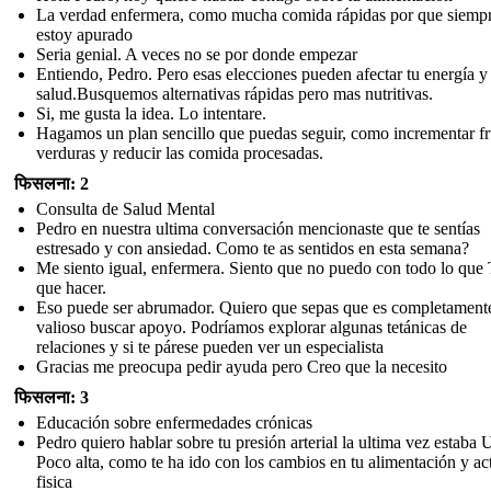
La verdad enfermera, como mucha comida rápidas por que siemp
estoy apurado
Seria genial. A veces no se por donde empezar
Entiendo, Pedro. Pero esas elecciones pueden afectar tu energía y
salud.Busquemos alternativas rápidas pero mas nutritivas.
Si, me gusta la idea. Lo intentare.
Hagamos un plan sencillo que puedas seguir, como incrementar fr
verduras y reducir las comida procesadas.
फिसलना: 2
Consulta de Salud Mental
Pedro en nuestra ultima conversación mencionaste que te sentías
estresado y con ansiedad. Como te as sentidos en esta semana?
Me siento igual, enfermera. Siento que no puedo con todo lo que
que hacer.
Eso puede ser abrumador. Quiero que sepas que es completament
valioso buscar apoyo. Podríamos explorar algunas tetánicas de
relaciones y si te párese pueden ver un especialista
Gracias me preocupa pedir ayuda pero Creo que la necesito
फिसलना: 3
Educación sobre enfermedades crónicas
Pedro quiero hablar sobre tu presión arterial la ultima vez estaba
Poco alta, como te ha ido con los cambios en tu alimentación y ac
fisica