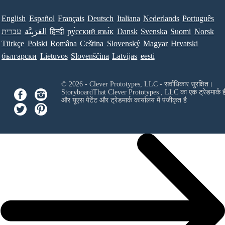
English
Español
Français
Deutsch
Italiana
Nederlands
Português
עברית
العَرَبِيَّة
हिन्दी
ру́сский язы́к
Dansk
Svenska
Suomi
Norsk
Türkçe
Polski
Româna
Ceština
Slovenský
Magyar
Hrvatski
български
Lietuvos
Slovenščina
Latvijas
eesti
© 2026 - Clever Prototypes, LLC - सर्वाधिकार सुरक्षित।
StoryboardThat
Clever Prototypes , LLC
का एक ट्रेडमार्क ह
और यूएस पेटेंट और ट्रेडमार्क कार्यालय में पंजीकृत है