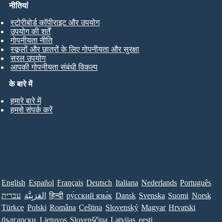
नीतियां
स्टोरीबोर्ड कॉपीराइट और उपयोग
उपयोग की शर्तें
गोपनीयता नीति
स्कूलों और छात्रों के लिए गोपनीयता और सुरक्षा
सरल उपयोग
आपकी गोपनीयता संबंधी विकल्प
के बारे में
हमारे बारे में
हमसे संपर्क करें
English
Español
Français
Deutsch
Italiana
Nederlands
Português
עברית
العَرَبِيَّة
हिन्दी
ру́сский язы́к
Dansk
Svenska
Suomi
Norsk
Türkçe
Polski
Româna
Ceština
Slovenský
Magyar
Hrvatski
български
Lietuvos
Slovenščina
Latvijas
eesti