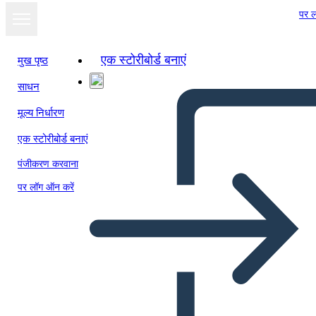
पर ल
एक स्टोरीबोर्ड बनाएं
मुख पृष्ठ
साधन
स्लाइड शो के रूप में
मूल्य निर्धारण
देखें
एक स्टोरीबोर्ड बनाएं
पंजीकरण करवाना
पर लॉग ऑन करें
Šablona Vědeckého Procesu