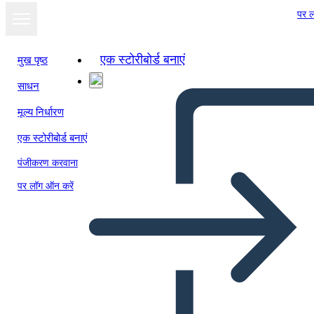
पर ल
एक स्टोरीबोर्ड बनाएं
मुख पृष्ठ
साधन
स्लाइड शो के रूप में
मूल्य निर्धारण
देखें
एक स्टोरीबोर्ड बनाएं
पंजीकरण करवाना
पर लॉग ऑन करें
Untitled Storyboard