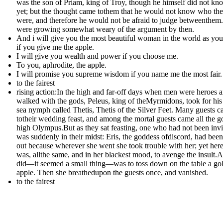
was the son of Priam, king of Troy, though he himself did not kno
yet; but the thought came tothem that he would not know who th
were, and therefore he would not be afraid to judge betweenthem
were growing somewhat weary of the argument by then.
And i will give you the most beautiful woman in the world as you
if you give me the apple.
I will give you wealth and power if you choose me.
To you, aphrodite, the apple.
I will promise you supreme wisdom if you name me the most fair.
to the fairest
rising action:In the high and far-off days when men were heroes 
walked with the gods, Peleus, king of theMyrmidons, took for his
sea nymph called Thetis, Thetis of the Silver Feet. Many guests 
totheir wedding feast, and among the mortal guests came all the g
high Olympus.But as they sat feasting, one who had not been invi
was suddenly in their midst: Eris, the goddess ofdiscord, had been 
out because wherever she went she took trouble with her; yet her
was, allthe same, and in her blackest mood, to avenge the insult.A
did—it seemed a small thing—was to toss down on the table a go
apple. Then she breathedupon the guests once, and vanished.
to the fairest