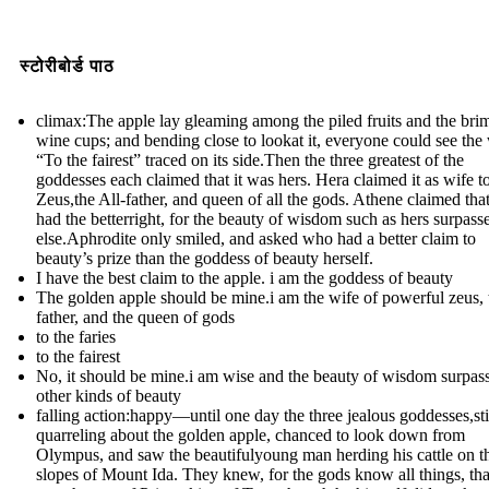
स्टोरीबोर्ड पाठ
climax:The apple lay gleaming among the piled fruits and the br
wine cups; and bending close to lookat it, everyone could see the
“To the fairest” traced on its side.Then the three greatest of the
goddesses each claimed that it was hers. Hera claimed it as wife t
Zeus,the All-father, and queen of all the gods. Athene claimed tha
had the betterright, for the beauty of wisdom such as hers surpasse
else.Aphrodite only smiled, and asked who had a better claim to
beauty’s prize than the goddess of beauty herself.
I have the best claim to the apple. i am the goddess of beauty
The golden apple should be mine.i am the wife of powerful zeus, t
father, and the queen of gods
to the faries
to the fairest
No, it should be mine.i am wise and the beauty of wisdom surpass
other kinds of beauty
falling action:happy—until one day the three jealous goddesses,sti
quarreling about the golden apple, chanced to look down from
Olympus, and saw the beautifulyoung man herding his cattle on t
slopes of Mount Ida. They knew, for the gods know all things, th