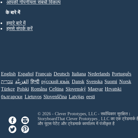
आपकी गोपनीयता संबंधी विकल्प
के बारे में
हमारे बारे में
हमसे संपर्क करें
English
Español
Français
Deutsch
Italiana
Nederlands
Português
עברית
العَرَبِيَّة
हिन्दी
ру́сский язы́к
Dansk
Svenska
Suomi
Norsk
Türkçe
Polski
Româna
Ceština
Slovenský
Magyar
Hrvatski
български
Lietuvos
Slovenščina
Latvijas
eesti
© 2026 - Clever Prototypes, LLC - सर्वाधिकार सुरक्षित।
StoryboardThat
Clever Prototypes , LLC
का एक ट्रेडमार्क ह
और यूएस पेटेंट और ट्रेडमार्क कार्यालय में पंजीकृत है