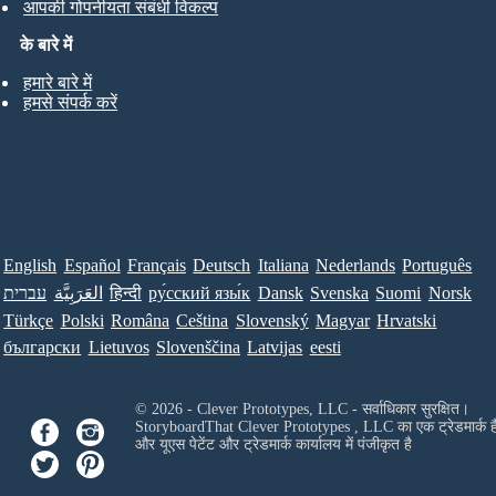
आपकी गोपनीयता संबंधी विकल्प
के बारे में
हमारे बारे में
हमसे संपर्क करें
English
Español
Français
Deutsch
Italiana
Nederlands
Português
עברית
العَرَبِيَّة
हिन्दी
ру́сский язы́к
Dansk
Svenska
Suomi
Norsk
Türkçe
Polski
Româna
Ceština
Slovenský
Magyar
Hrvatski
български
Lietuvos
Slovenščina
Latvijas
eesti
© 2026 - Clever Prototypes, LLC - सर्वाधिकार सुरक्षित।
StoryboardThat
Clever Prototypes , LLC
का एक ट्रेडमार्क ह
और यूएस पेटेंट और ट्रेडमार्क कार्यालय में पंजीकृत है