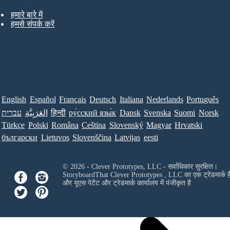
हमारे बारे में
हमसे संपर्क करें
English
Español
Français
Deutsch
Italiana
Nederlands
Português
עברית
العَرَبِيَّة
हिन्दी
ру́сский язы́к
Dansk
Svenska
Suomi
Norsk
Türkçe
Polski
Româna
Ceština
Slovenský
Magyar
Hrvatski
български
Lietuvos
Slovenščina
Latvijas
eesti
© 2026 - Clever Prototypes, LLC - सर्वाधिकार सुरक्षित।
StoryboardThat
Clever Prototypes , LLC
का एक ट्रेडमार्क ह
और यूएस पेटेंट और ट्रेडमार्क कार्यालय में पंजीकृत है