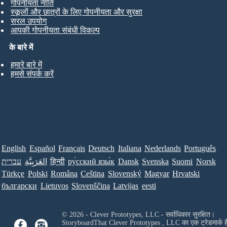
गोपनीयता नीति
स्कूलों और छात्रों के लिए गोपनीयता और सुरक्षा
सरल उपयोग
आपकी गोपनीयता संबंधी विकल्प
के बारे में
हमारे बारे में
हमसे संपर्क करें
English
Español
Français
Deutsch
Italiana
Nederlands
Português
עברית
العَرَبِيَّة
हिन्दी
ру́сский язы́к
Dansk
Svenska
Suomi
Norsk
Türkçe
Polski
Româna
Ceština
Slovenský
Magyar
Hrvatski
български
Lietuvos
Slovenščina
Latvijas
eesti
© 2026 - Clever Prototypes, LLC - सर्वाधिकार सुरक्षित।
StoryboardThat
Clever Prototypes , LLC
का एक ट्रेडमार्क ह