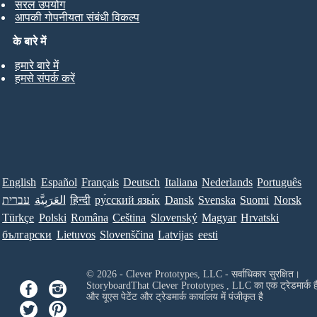
सरल उपयोग
आपकी गोपनीयता संबंधी विकल्प
के बारे में
हमारे बारे में
हमसे संपर्क करें
English
Español
Français
Deutsch
Italiana
Nederlands
Português
עברית
العَرَبِيَّة
हिन्दी
ру́сский язы́к
Dansk
Svenska
Suomi
Norsk
Türkçe
Polski
Româna
Ceština
Slovenský
Magyar
Hrvatski
български
Lietuvos
Slovenščina
Latvijas
eesti
© 2026 - Clever Prototypes, LLC - सर्वाधिकार सुरक्षित।
StoryboardThat
Clever Prototypes , LLC
का एक ट्रेडमार्क ह
और यूएस पेटेंट और ट्रेडमार्क कार्यालय में पंजीकृत है