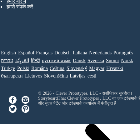
हमारे बारे में
हमसे संपर्क करें
English
Español
Français
Deutsch
Italiana
Nederlands
Português
עברית
العَرَبِيَّة
हिन्दी
ру́сский язы́к
Dansk
Svenska
Suomi
Norsk
Türkçe
Polski
Româna
Ceština
Slovenský
Magyar
Hrvatski
български
Lietuvos
Slovenščina
Latvijas
eesti
© 2026 - Clever Prototypes, LLC - सर्वाधिकार सुरक्षित।
StoryboardThat
Clever Prototypes , LLC
का एक ट्रेडमार्क ह
और यूएस पेटेंट और ट्रेडमार्क कार्यालय में पंजीकृत है