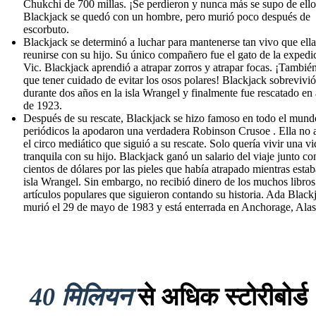
Chukchi de 700 millas. ¡Se perdieron y nunca más se supo de ello
Blackjack se quedó con un hombre, pero murió poco después de
escorbuto.
Blackjack se determinó a luchar para mantenerse tan vivo que ell
reunirse con su hijo. Su único compañero fue el gato de la expedi
Vic. Blackjack aprendió a atrapar zorros y atrapar focas. ¡También
que tener cuidado de evitar los osos polares! Blackjack sobrevivió
durante dos años en la isla Wrangel y finalmente fue rescatado en
de 1923.
Después de su rescate, Blackjack se hizo famoso en todo el mund
periódicos la apodaron una verdadera Robinson Crusoe . Ella no 
el circo mediático que siguió a su rescate. Solo quería vivir una vi
tranquila con su hijo. Blackjack ganó un salario del viaje junto c
cientos de dólares por las pieles que había atrapado mientras estab
isla Wrangel. Sin embargo, no recibió dinero de los muchos libros
artículos populares que siguieron contando su historia. Ada Black
murió el 29 de mayo de 1983 y está enterrada en Anchorage, Alas
40 मिलियन
से अधिक स्टोरीबोर्ड