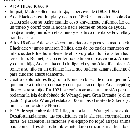
ADA BLACKJACK
Inupiat, Madre soltera, náufrago, superviviente (1898-1983)
Ada Blackjack era Inupiat y nació en 1898. Cuando tenía solo 8 
estaba sola con su padre cuando cayó gravemente enfermo. Lo ca
un trineo y corrió toda la noche hacia Nome en busca de ayuda.
Trágicamente, murió en el camino y ella tuvo que darse la vuelta 
traerlo a casa.
A los 16 años, Ada se casó con un criador de perros llamado Jack
Blackjack y juntos tuvieron 3 hijos, dos de los cuales murieron en
infancia. Jack fue horriblemente abusivo y abandonó a la familia.
tercer hijo, Bennet, estaba enfermo de tuberculosis crónica. Aba
y con un hijo, Ada estaba en la indigencia y tomó la difícil decisi
poner a su hijo en un orfanato hasta que pudiera ganar suficiente 
para cuidarlo adecuadamente.
Cuatro exploradores llegaron a Nome en busca de una mujer indí
que pudiera traducir, cocinar y coser para su equipo. Ada aceptó 
dinero para su hijo. En 1921, se embarcaron en una misión para
reclamar la isla deshabitada de Wrangel para Gran Bretaña (o el m
postor). ¡La isla Wrangel estaba a 100 millas al norte de Siberia y
millas al noroeste de Nome!
El 15 de septiembre de 1921 llegaron a la isla Wrangel para explor
Desafortunadamente, las condiciones en la isla eran extremadame
duras. Se acabaron las raciones y el equipo no logró atrapar anima
para comer. Tres de los hombres intentaron cruzar el mar helado d