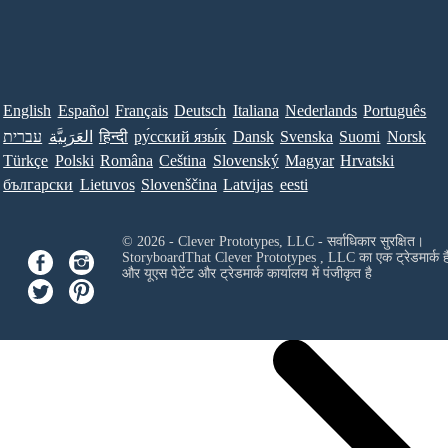
English
Español
Français
Deutsch
Italiana
Nederlands
Português
עברית
العَرَبِيَّة
हिन्दी
ру́сский язы́к
Dansk
Svenska
Suomi
Norsk
Türkçe
Polski
Româna
Ceština
Slovenský
Magyar
Hrvatski
български
Lietuvos
Slovenščina
Latvijas
eesti
© 2026 - Clever Prototypes, LLC - सर्वाधिकार सुरक्षित।
StoryboardThat
Clever Prototypes , LLC
का एक ट्रेडमार्क ह
और यूएस पेटेंट और ट्रेडमार्क कार्यालय में पंजीकृत है