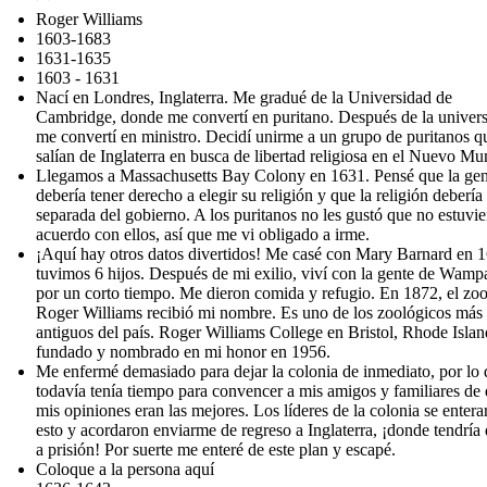
Roger Williams
1603-1683
1631-1635
1603 - 1631
Nací en Londres, Inglaterra. Me gradué de la Universidad de
Cambridge, donde me convertí en puritano. Después de la univers
me convertí en ministro. Decidí unirme a un grupo de puritanos q
salían de Inglaterra en busca de libertad religiosa en el Nuevo Mu
Llegamos a Massachusetts Bay Colony en 1631. Pensé que la gen
debería tener derecho a elegir su religión y que la religión debería 
separada del gobierno. A los puritanos no les gustó que no estuvie
acuerdo con ellos, así que me vi obligado a irme.
¡Aquí hay otros datos divertidos! Me casé con Mary Barnard en 
tuvimos 6 hijos. Después de mi exilio, viví con la gente de Wam
por un corto tiempo. Me dieron comida y refugio. En 1872, el zo
Roger Williams recibió mi nombre. Es uno de los zoológicos más
antiguos del país. Roger Williams College en Bristol, Rhode Islan
fundado y nombrado en mi honor en 1956.
Me enfermé demasiado para dejar la colonia de inmediato, por lo
todavía tenía tiempo para convencer a mis amigos y familiares de
mis opiniones eran las mejores. Los líderes de la colonia se entera
esto y acordaron enviarme de regreso a Inglaterra, ¡donde tendría 
a prisión! Por suerte me enteré de este plan y escapé.
Coloque a la persona aquí