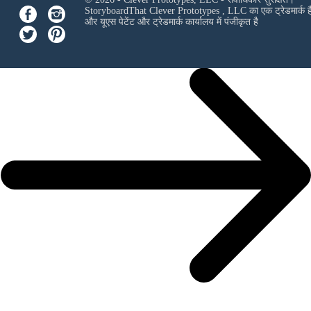
StoryboardThat
Clever Prototypes , LLC
का एक ट्रेडमार्क ह
और यूएस पेटेंट और ट्रेडमार्क कार्यालय में पंजीकृत है