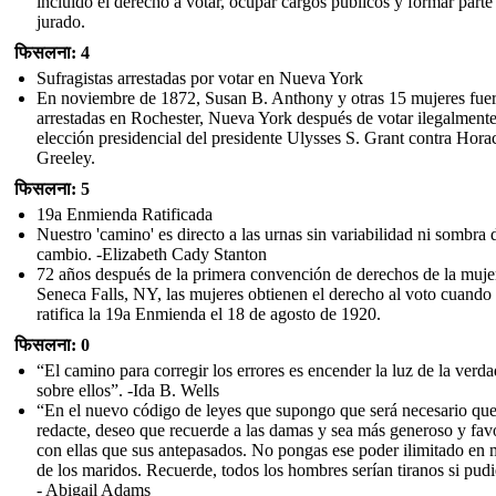
incluido el derecho a votar, ocupar cargos públicos y formar parte
jurado.
फिसलना: 4
Sufragistas arrestadas por votar en Nueva York
En noviembre de 1872, Susan B. Anthony y otras 15 mujeres fue
arrestadas en Rochester, Nueva York después de votar ilegalmente
elección presidencial del presidente Ulysses S. Grant contra Hora
Greeley.
फिसलना: 5
19a Enmienda Ratificada
Nuestro 'camino' es directo a las urnas sin variabilidad ni sombra 
cambio. -Elizabeth Cady Stanton
72 años después de la primera convención de derechos de la muje
Seneca Falls, NY, las mujeres obtienen el derecho al voto cuando
ratifica la 19a Enmienda el 18 de agosto de 1920.
फिसलना: 0
“El camino para corregir los errores es encender la luz de la verda
sobre ellos”. -Ida B. Wells
“En el nuevo código de leyes que supongo que será necesario qu
redacte, deseo que recuerde a las damas y sea más generoso y fav
con ellas que sus antepasados. No pongas ese poder ilimitado en
de los maridos. Recuerde, todos los hombres serían tiranos si pudi
- Abigail Adams