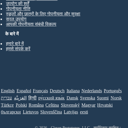
उपयोग की शर्तें
गोपनीयता नीति
स्कूलों और छात्रों के लिए गोपनीयता और सुरक्षा
सरल उपयोग
आपकी गोपनीयता संबंधी विकल्प
के बारे में
हमारे बारे में
हमसे संपर्क करें
English
Español
Français
Deutsch
Italiana
Nederlands
Português
עברית
العَرَبِيَّة
हिन्दी
ру́сский язы́к
Dansk
Svenska
Suomi
Norsk
Türkçe
Polski
Româna
Ceština
Slovenský
Magyar
Hrvatski
български
Lietuvos
Slovenščina
Latvijas
eesti
© 2026 - Clever Prototypes, LLC - सर्वाधिकार सुरक्षित।