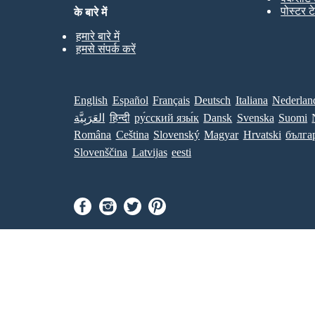
पोस्टर ट
के बारे में
हमारे बारे में
हमसे संपर्क करें
English
Español
Français
Deutsch
Italiana
Nederlan
العَرَبِيَّة
हिन्दी
ру́сский язы́к
Dansk
Svenska
Suomi
Româna
Ceština
Slovenský
Magyar
Hrvatski
бълга
Slovenščina
Latvijas
eesti