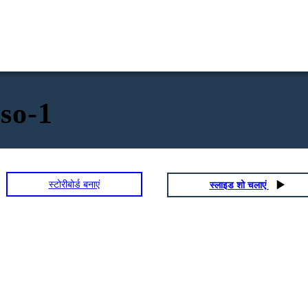
so-1
स्टोरीबोर्ड बनाएं
स्लाइड शो चलाएं