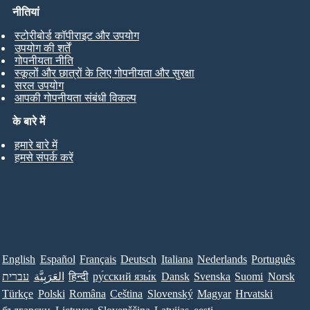
नीतियां
स्टोरीबोर्ड कॉपीराइट और उपयोग
उपयोग की शर्तें
गोपनीयता नीति
स्कूलों और छात्रों के लिए गोपनीयता और सुरक्षा
सरल उपयोग
आपकी गोपनीयता संबंधी विकल्प
के बारे में
हमारे बारे में
हमसे संपर्क करें
English
Español
Français
Deutsch
Italiana
Nederlands
Português
עברית
العَرَبِيَّة
हिन्दी
ру́сский язы́к
Dansk
Svenska
Suomi
Norsk
Türkçe
Polski
Româna
Ceština
Slovenský
Magyar
Hrvatski