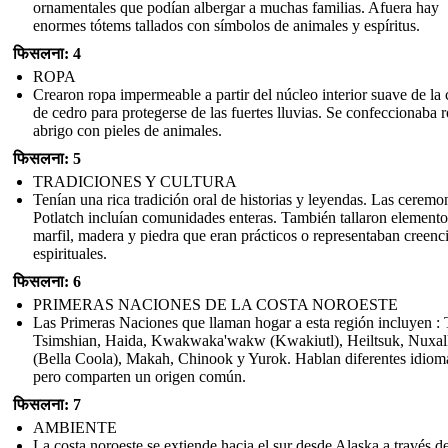
ornamentales que podían albergar a muchas familias. Afuera hay
enormes tótems tallados con símbolos de animales y espíritus.
फिसलना: 4
ROPA
Crearon ropa impermeable a partir del núcleo interior suave de la 
de cedro para protegerse de las fuertes lluvias. Se confeccionaba 
abrigo con pieles de animales.
फिसलना: 5
TRADICIONES Y CULTURA
Tenían una rica tradición oral de historias y leyendas. Las ceremo
Potlatch incluían comunidades enteras. También tallaron elemento
marfil, madera y piedra que eran prácticos o representaban creenc
espirituales.
फिसलना: 6
PRIMERAS NACIONES DE LA COSTA NOROESTE
Las Primeras Naciones que llaman hogar a esta región incluyen : T
Tsimshian, Haida, Kwakwaka'wakw (Kwakiutl), Heiltsuk, Nuxal
(Bella Coola), Makah, Chinook y Yurok. Hablan diferentes idiom
pero comparten un origen común.
फिसलना: 7
AMBIENTE
La costa noroeste se extiende hacia el sur desde Alaska a través d