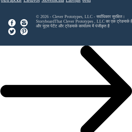
български
Lietuvos
Slovenščina
Latvijas
eesti
© 2026 - Clever Prototypes, LLC - सर्वाधिकार सुरक्षित।
StoryboardThat
Clever Prototypes , LLC
का एक ट्रेडमार्क ह
और यूएस पेटेंट और ट्रेडमार्क कार्यालय में पंजीकृत है