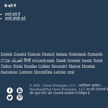
के बारे में
हमारे बारे में
हमसे संपर्क करें
English
Español
Français
Deutsch
Italiana
Nederlands
Português
עברית
العَرَبِيَّة
हिन्दी
ру́сский язы́к
Dansk
Svenska
Suomi
Norsk
Türkçe
Polski
Româna
Ceština
Slovenský
Magyar
Hrvatski
български
Lietuvos
Slovenščina
Latvijas
eesti
© 2026 - Clever Prototypes, LLC - सर्वाधिकार सुरक्षित।
StoryboardThat
Clever Prototypes , LLC
का एक ट्रेडमार्क ह
और यूएस पेटेंट और ट्रेडमार्क कार्यालय में पंजीकृत है