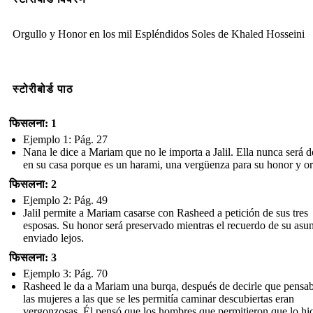
Orgullo y Honor en los mil Espléndidos Soles de Khaled Hosseini
स्टोरीबोर्ड पाठ
फिसलना: 1
Ejemplo 1: Pág. 27
Nana le dice a Mariam que no le importa a Jalil. Ella nunca será 
en su casa porque es un harami, una vergüenza para su honor y or
फिसलना: 2
Ejemplo 2: Pág. 49
Jalil permite a Mariam casarse con Rasheed a petición de sus tres
esposas. Su honor será preservado mientras el recuerdo de su asun
enviado lejos.
फिसलना: 3
Ejemplo 3: Pág. 70
Rasheed le da a Mariam una burqa, después de decirle que pensa
las mujeres a las que se les permitía caminar descubiertas eran
vergonzosas. Él pensó que los hombres que permitieron que lo hi