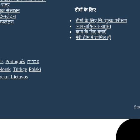
ण सत्र
टीमों के लिए
्षक संसाधन
टेम्पलेट्स
टीमों के लिए नि: शुल्क परीक्षण
ेम्पलेट्स
व्यावसायिक संसाधन
काम के लिए बनाएँ
मेरी टीम में शामिल हों
ds
Português
עברית
Norsk
Türkçe
Polski
рски
Lietuvos
St