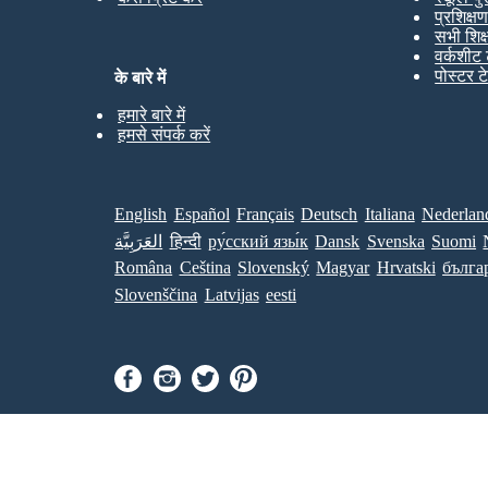
प्रशिक्ष
सभी शिक
वर्कशीट 
पोस्टर ट
के बारे में
हमारे बारे में
हमसे संपर्क करें
English
Español
Français
Deutsch
Italiana
Nederlan
العَرَبِيَّة
हिन्दी
ру́сский язы́к
Dansk
Svenska
Suomi
Româna
Ceština
Slovenský
Magyar
Hrvatski
бълга
Slovenščina
Latvijas
eesti