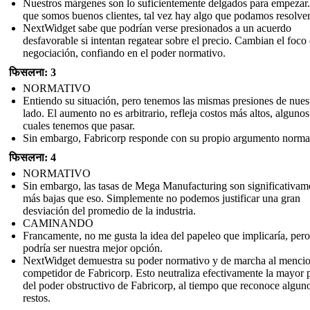
Nuestros márgenes son lo suficientemente delgados para empezar
que somos buenos clientes, tal vez hay algo que podamos resolver
NextWidget sabe que podrían verse presionados a un acuerdo
desfavorable si intentan regatear sobre el precio. Cambian el foco 
negociación, confiando en el poder normativo.
फिसलना: 3
NORMATIVO
Entiendo su situación, pero tenemos las mismas presiones de nues
lado. El aumento no es arbitrario, refleja costos más altos, algunos
cuales tenemos que pasar.
Sin embargo, Fabricorp responde con su propio argumento norma
फिसलना: 4
NORMATIVO
Sin embargo, las tasas de Mega Manufacturing son significativam
más bajas que eso. Simplemente no podemos justificar una gran
desviación del promedio de la industria.
CAMINANDO
Francamente, no me gusta la idea del papeleo que implicaría, pero
podría ser nuestra mejor opción.
NextWidget demuestra su poder normativo y de marcha al mencio
competidor de Fabricorp. Esto neutraliza efectivamente la mayor 
del poder obstructivo de Fabricorp, al tiempo que reconoce algun
restos.