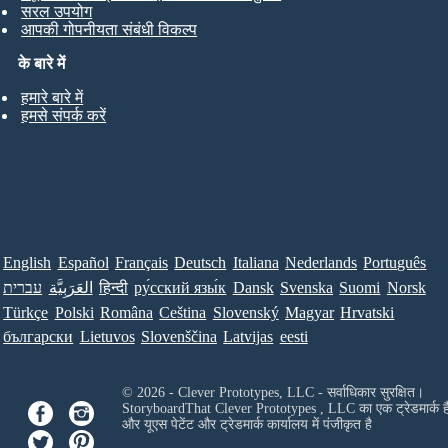
सरल उपयोग
आपकी गोपनीयता संबंधी विकल्प
के बारे में
हमारे बारे में
हमसे संपर्क करें
English
Español
Français
Deutsch
Italiana
Nederlands
Português
עברית
العَرَبِيَّة
हिन्दी
ру́сский язы́к
Dansk
Svenska
Suomi
Norsk
Türkçe
Polski
Româna
Ceština
Slovenský
Magyar
Hrvatski
български
Lietuvos
Slovenščina
Latvijas
eesti
© 2026 - Clever Prototypes, LLC - सर्वाधिकार सुरक्षित।
StoryboardThat
Clever Prototypes , LLC
का एक ट्रेडमार्क ह
और यूएस पेटेंट और ट्रेडमार्क कार्यालय में पंजीकृत है