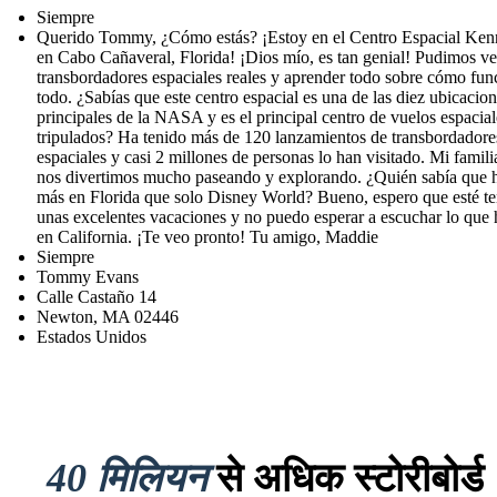
Siempre
Querido Tommy, ¿Cómo estás? ¡Estoy en el Centro Espacial Ke
en Cabo Cañaveral, Florida! ¡Dios mío, es tan genial! Pudimos ve
transbordadores espaciales reales y aprender todo sobre cómo fun
todo. ¿Sabías que este centro espacial es una de las diez ubicacio
principales de la NASA y es el principal centro de vuelos espacial
tripulados? Ha tenido más de 120 lanzamientos de transbordadore
espaciales y casi 2 millones de personas lo han visitado. Mi famili
nos divertimos mucho paseando y explorando. ¿Quién sabía que 
más en Florida que solo Disney World? Bueno, espero que esté t
unas excelentes vacaciones y no puedo esperar a escuchar lo que 
en California. ¡Te veo pronto! Tu amigo, Maddie
Siempre
Tommy Evans
Calle Castaño 14
Newton, MA 02446
Estados Unidos
40 मिलियन
से अधिक स्टोरीबोर्ड