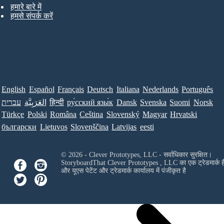
हमारे बारे में
हमसे संपर्क करें
English
Español
Français
Deutsch
Italiana
Nederlands
Português
עברית
العَرَبِيَّة
हिन्दी
ру́сский язы́к
Dansk
Svenska
Suomi
Norsk
Türkçe
Polski
Româna
Ceština
Slovenský
Magyar
Hrvatski
български
Lietuvos
Slovenščina
Latvijas
eesti
© 2026 - Clever Prototypes, LLC - सर्वाधिकार सुरक्षित।
StoryboardThat
Clever Prototypes , LLC
का एक ट्रेडमार्क ह
और यूएस पेटेंट और ट्रेडमार्क कार्यालय में पंजीकृत है