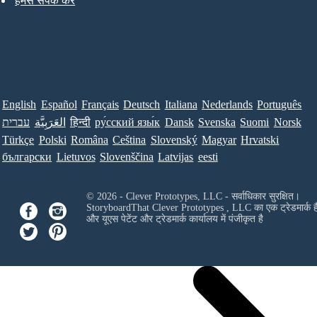
हमसे संपर्क करें
English
Español
Français
Deutsch
Italiana
Nederlands
Português
עברית
العَرَبِيَّة
हिन्दी
ру́сский язы́к
Dansk
Svenska
Suomi
Norsk
Türkçe
Polski
Româna
Ceština
Slovenský
Magyar
Hrvatski
български
Lietuvos
Slovenščina
Latvijas
eesti
© 2026 - Clever Prototypes, LLC - सर्वाधिकार सुरक्षित।
StoryboardThat
Clever Prototypes , LLC
का एक ट्रेडमार्क ह
और यूएस पेटेंट और ट्रेडमार्क कार्यालय में पंजीकृत है