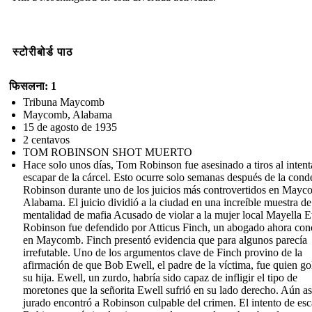
स्टोरीबोर्ड पाठ
फिसलना: 1
Tribuna Maycomb
Maycomb, Alabama
15 de agosto de 1935
2 centavos
TOM ROBINSON SHOT MUERTO
Hace solo unos días, Tom Robinson fue asesinado a tiros al intent
escapar de la cárcel. Esto ocurre solo semanas después de la cond
Robinson durante uno de los juicios más controvertidos en Mayc
Alabama. El juicio dividió a la ciudad en una increíble muestra de
mentalidad de mafia Acusado de violar a la mujer local Mayella E
Robinson fue defendido por Atticus Finch, un abogado ahora con
en Maycomb. Finch presentó evidencia que para algunos parecía
irrefutable. Uno de los argumentos clave de Finch provino de la
afirmación de que Bob Ewell, el padre de la víctima, fue quien go
su hija. Ewell, un zurdo, habría sido capaz de infligir el tipo de
moretones que la señorita Ewell sufrió en su lado derecho. Aún así
jurado encontró a Robinson culpable del crimen. El intento de es