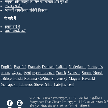
स्कूलों और छात्रों के लिए गोपनीयता और सुरक्षा
सरल उपयोग
आपकी गोपनीयता संबंधी विकल्प
के बारे में
हमारे बारे में
हमसे संपर्क करें
English
Español
Français
Deutsch
Italiana
Nederlands
Português
עברית
العَرَبِيَّة
हिन्दी
ру́сский язы́к
Dansk
Svenska
Suomi
Norsk
Türkçe
Polski
Româna
Ceština
Slovenský
Magyar
Hrvatski
български
Lietuvos
Slovenščina
Latvijas
eesti
© 2026 - Clever Prototypes, LLC - सर्वाधिकार सुरक्षित।
StoryboardThat
Clever Prototypes , LLC
का एक ट्रेडमार्क ह
और यूएस पेटेंट और ट्रेडमार्क कार्यालय में पंजीकृत है