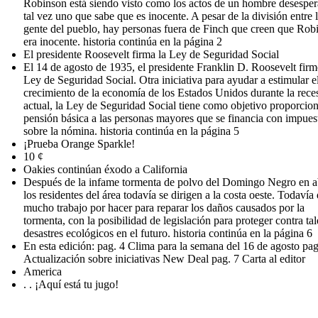
Robinson está siendo visto como los actos de un hombre desesper
tal vez uno que sabe que es inocente. A pesar de la división entre 
gente del pueblo, hay personas fuera de Finch que creen que Rob
era inocente. historia continúa en la página 2
El presidente Roosevelt firma la Ley de Seguridad Social
El 14 de agosto de 1935, el presidente Franklin D. Roosevelt firm
Ley de Seguridad Social. Otra iniciativa para ayudar a estimular e
crecimiento de la economía de los Estados Unidos durante la rece
actual, la Ley de Seguridad Social tiene como objetivo proporcio
pensión básica a las personas mayores que se financia con impues
sobre la nómina. historia continúa en la página 5
¡Prueba Orange Sparkle!
10 ¢
Oakies continúan éxodo a California
Después de la infame tormenta de polvo del Domingo Negro en ab
los residentes del área todavía se dirigen a la costa oeste. Todavía
mucho trabajo por hacer para reparar los daños causados por la
tormenta, con la posibilidad de legislación para proteger contra tal
desastres ecológicos en el futuro. historia continúa en la página 6
En esta edición: pag. 4 Clima para la semana del 16 de agosto pag
Actualización sobre iniciativas New Deal pag. 7 Carta al editor
America
. . ¡Aquí está tu jugo!