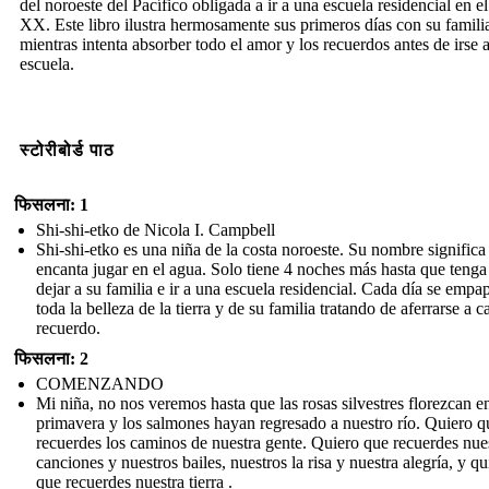
del noroeste del Pacífico obligada a ir a una escuela residencial en el
XX. Este libro ilustra hermosamente sus primeros días con su famili
mientras intenta absorber todo el amor y los recuerdos antes de irse a
escuela.
स्टोरीबोर्ड पाठ
फिसलना: 1
Shi-shi-etko de Nicola I. Campbell
Shi-shi-etko es una niña de la costa noroeste. Su nombre significa
encanta jugar en el agua. Solo tiene 4 noches más hasta que tenga
dejar a su familia e ir a una escuela residencial. Cada día se empa
toda la belleza de la tierra y de su familia tratando de aferrarse a c
recuerdo.
फिसलना: 2
COMENZANDO
Mi niña, no nos veremos hasta que las rosas silvestres florezcan en
primavera y los salmones hayan regresado a nuestro río. Quiero q
recuerdes los caminos de nuestra gente. Quiero que recuerdes nue
canciones y nuestros bailes, nuestros la risa y nuestra alegría, y qu
que recuerdes nuestra tierra .