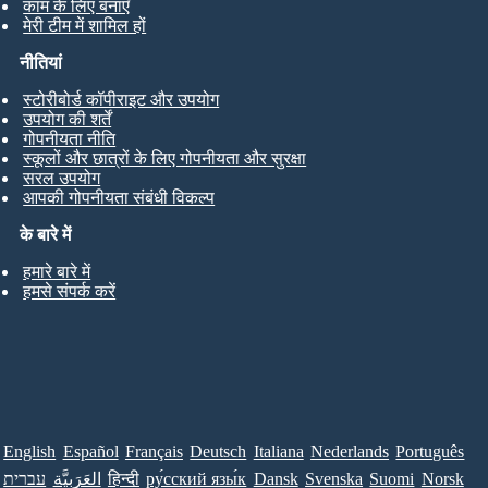
काम के लिए बनाएँ
मेरी टीम में शामिल हों
नीतियां
स्टोरीबोर्ड कॉपीराइट और उपयोग
उपयोग की शर्तें
गोपनीयता नीति
स्कूलों और छात्रों के लिए गोपनीयता और सुरक्षा
सरल उपयोग
आपकी गोपनीयता संबंधी विकल्प
के बारे में
हमारे बारे में
हमसे संपर्क करें
English
Español
Français
Deutsch
Italiana
Nederlands
Português
עברית
العَرَبِيَّة
हिन्दी
ру́сский язы́к
Dansk
Svenska
Suomi
Norsk