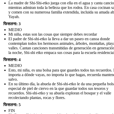
La madre de Shi-Shi-etko juega con ella en el agua y canta canci
mientras admiran toda la belleza que los rodea. En casa cocinan 
y comen con su numerosa familia extendida, incluida su amada a
Yayah.
फिसलना: 3
MEDIO
Mi niña, estas son las cosas que siempre debes recordar
El padre de Shi-shi-etko la lleva a dar un paseo en canoa donde
contemplan todos los hermosos animales, árboles, montañas, play
valles. Cantan canciones transmitidas de generación en generació
la noche, Shi-shi etko empaca sus cosas para la escuela residencial
फिसलना: 4
MEDIO
Esto, mi niña, es una bolsa para que guardes todos tus recuerdos.
importa a dónde vayas, no importa lo que hagas, recuerda manten
salvo.
En su último día, la abuela de Shi-shi-etko le da una pequeña bols
especial de piel de ciervo en la que guardar todos sus tesoros y
recuerdos. Shi-shi-etko y su abuela exploran el bosque y el valle
recolectando plantas, rocas y flores.
फिसलना: 5
FIN