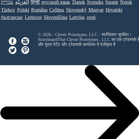
עברית
العَرَبِيَّة
हिन्दी
ру́сский язы́к
Dansk
Svenska
Suomi
Norsk
Türkçe
Polski
Româna
Ceština
Slovenský
Magyar
Hrvatski
български
Lietuvos
Slovenščina
Latvijas
eesti
© 2026 - Clever Prototypes, LLC - सर्वाधिकार सुरक्षित।
StoryboardThat
Clever Prototypes , LLC
का एक ट्रेडमार्क ह
और यूएस पेटेंट और ट्रेडमार्क कार्यालय में पंजीकृत है