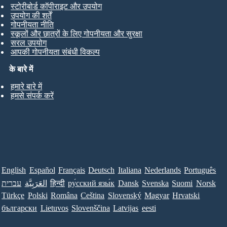
स्टोरीबोर्ड कॉपीराइट और उपयोग
उपयोग की शर्तें
गोपनीयता नीति
स्कूलों और छात्रों के लिए गोपनीयता और सुरक्षा
सरल उपयोग
आपकी गोपनीयता संबंधी विकल्प
के बारे में
हमारे बारे में
हमसे संपर्क करें
English
Español
Français
Deutsch
Italiana
Nederlands
Português
עברית
العَرَبِيَّة
हिन्दी
ру́сский язы́к
Dansk
Svenska
Suomi
Norsk
Türkçe
Polski
Româna
Ceština
Slovenský
Magyar
Hrvatski
български
Lietuvos
Slovenščina
Latvijas
eesti