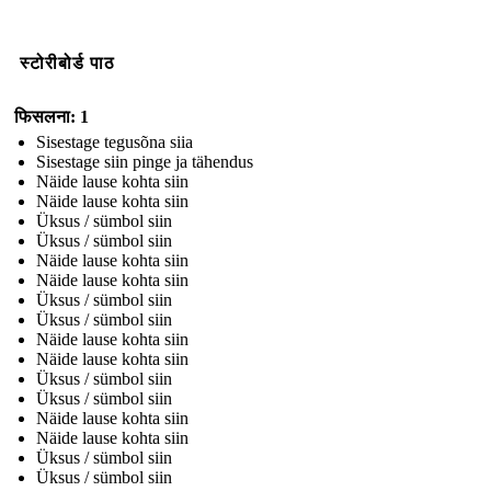
स्टोरीबोर्ड पाठ
फिसलना: 1
Sisestage tegusõna siia
Sisestage siin pinge ja tähendus
Näide lause kohta siin
Näide lause kohta siin
Üksus / sümbol siin
Üksus / sümbol siin
Näide lause kohta siin
Näide lause kohta siin
Üksus / sümbol siin
Üksus / sümbol siin
Näide lause kohta siin
Näide lause kohta siin
Üksus / sümbol siin
Üksus / sümbol siin
Näide lause kohta siin
Näide lause kohta siin
Üksus / sümbol siin
Üksus / sümbol siin