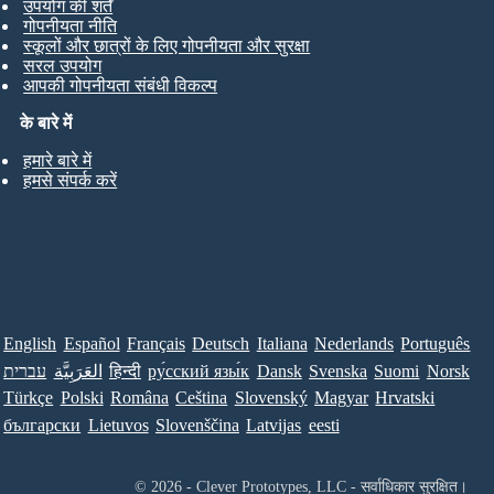
उपयोग की शर्तें
गोपनीयता नीति
स्कूलों और छात्रों के लिए गोपनीयता और सुरक्षा
सरल उपयोग
आपकी गोपनीयता संबंधी विकल्प
के बारे में
हमारे बारे में
हमसे संपर्क करें
English
Español
Français
Deutsch
Italiana
Nederlands
Português
עברית
العَرَبِيَّة
हिन्दी
ру́сский язы́к
Dansk
Svenska
Suomi
Norsk
Türkçe
Polski
Româna
Ceština
Slovenský
Magyar
Hrvatski
български
Lietuvos
Slovenščina
Latvijas
eesti
© 2026 - Clever Prototypes, LLC - सर्वाधिकार सुरक्षित।