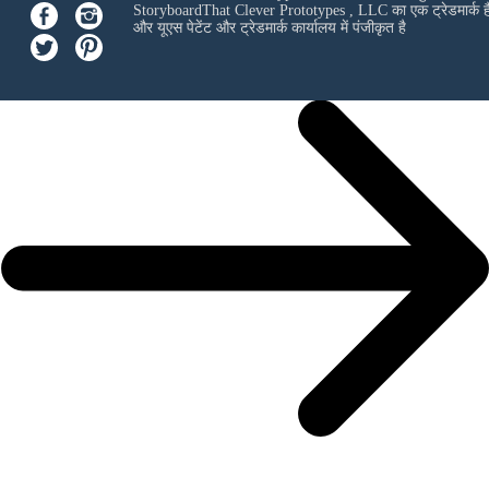
StoryboardThat
Clever Prototypes , LLC
का एक ट्रेडमार्क ह
और यूएस पेटेंट और ट्रेडमार्क कार्यालय में पंजीकृत है