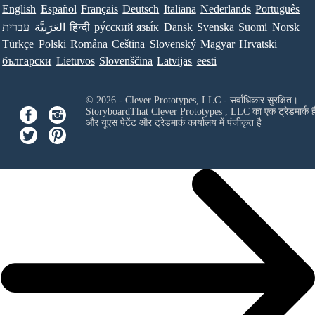
English
Español
Français
Deutsch
Italiana
Nederlands
Português
עברית
العَرَبِيَّة
हिन्दी
ру́сский язы́к
Dansk
Svenska
Suomi
Norsk
Türkçe
Polski
Româna
Ceština
Slovenský
Magyar
Hrvatski
български
Lietuvos
Slovenščina
Latvijas
eesti
© 2026 - Clever Prototypes, LLC - सर्वाधिकार सुरक्षित।
StoryboardThat
Clever Prototypes , LLC
का एक ट्रेडमार्क ह
और यूएस पेटेंट और ट्रेडमार्क कार्यालय में पंजीकृत है