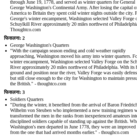
through June 19, 1778, and served as winter quarters for General
George Washington's Continental Army. After losing the capital o
America to Britain they spent cold winter nights outside the city. 
George's winter encampment, Washington selected Valley Forge 
Schuylkill River approximately 20 miles northwest of Philadelphi
Thoughtco.com
फिसलना: 2
George Washington's Quarters
"With the campaign season ending and cold weather rapidly
approaching, Washington moved his army into winter quarters. Fo
winter encampment, Washington selected Valley Forge on the Sch
River approximately 20 miles northwest of Philadelphia. With its 
ground and position near the river, Valley Forge was easily defens
but still close enough to the city for Washington to maintain press
the British." - thoughtco.com
फिसलना: 3
Soldiers Quarters
"During the winter, it benefited from the arrival of Baron Friedric
Wilhelm von Steuben who implemented a new training regimen 
transformed the men in the ranks from inexperienced amateurs int
disciplined soldiers capable of standing up against the British. W
Washington's men departed in June 1778, they were an improved
from the one that had arrived months earlier." - thoughco.com