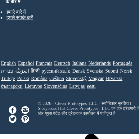
के बारे में
हमारे बारे में
हमसे संपर्क करें
English
Español
Français
Deutsch
Italiana
Nederlands
Português
עברית
العَرَبِيَّة
हिन्दी
ру́сский язы́к
Dansk
Svenska
Suomi
Norsk
Türkçe
Polski
Româna
Ceština
Slovenský
Magyar
Hrvatski
български
Lietuvos
Slovenščina
Latvijas
eesti
© 2026 - Clever Prototypes, LLC - सर्वाधिकार सुरक्षित।
StoryboardThat
Clever Prototypes , LLC
का एक ट्रेडमार्क ह
और यूएस पेटेंट और ट्रेडमार्क कार्यालय में पंजीकृत है