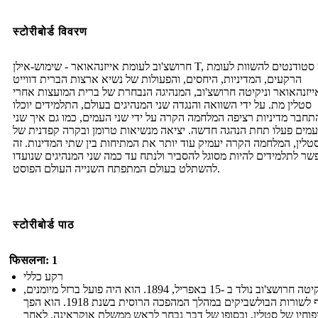
स्टोरीबोर्ड विवरण
חרושצ'וב לעומת אייזנהאואר - שימוש-אילן T, יש סטודנטים להשוות לעומת
הרקעים, המדיניות, היחסים, והפעולות של נשיא ארצות הברית דווייט
ייזנהאואר וניקיטה חרושצ'וב, המנהיגה הנבחרת של ברית המועצות אחרי
סטלין מת. על ידי השוואה והנגדה שני המנהיגים בעולם, התלמידים יוכלו
תחבר מדיניות רציפה המלחמה הקרה על ידי שני העמים, כמו גם איך שני
מים פעלו תחת הנהגה חדשה. יציאה מנשיאות טרומן ובקרה קפדנית של
טלין, המלחמה הקרה יעמיק עוד יותר את המתיחות בין שתי המדינות. זה
שר לתלמידים להיות מסוגל להסביר ולנתח עד כמה שני המנהיגים שנועדו
להשתלט בעולם המתפתח השנייה העולם הפוסט.
स्टोरीबोर्ड पाठ
फिसलना: 1
רקע כללי
ניקיטה חרושצ'וב נולד ב -15 באפריל, 1894. הוא היה פועל ברזל מיומנים,
והצטרף לשורות הבולשביקים במהלך המהפכה הרוסית בשנת 1918. הוא הפך
פוחיו של סטלין, ובסופו של דבר נבחר לראש ממשלת אוקראינה. לאחר