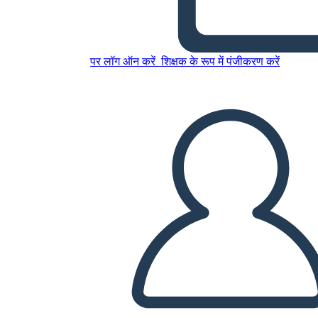
חרושצ'וב לעומת אייזנהאואר -
מנהיגי מעצמה העולה במלחמה
पर लॉग ऑन करें
शिक्षक के रूप में पंजीकरण करें
הקרה
इस स्टोरीबोर्ड को कॉपी करें
स्टोरीबोर्ड बनाएं
स्लाइड शो चलाएं
मुझे पढ़कर सुनाओ