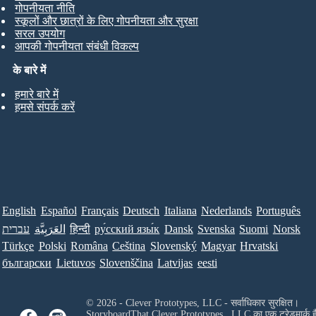
गोपनीयता नीति
स्कूलों और छात्रों के लिए गोपनीयता और सुरक्षा
सरल उपयोग
आपकी गोपनीयता संबंधी विकल्प
के बारे में
हमारे बारे में
हमसे संपर्क करें
English
Español
Français
Deutsch
Italiana
Nederlands
Português
Norsk
Suomi
Svenska
Dansk
ру́сский язы́к
हिन्दी
العَرَبِيَّة
עברית
Türkçe
Polski
Româna
Ceština
Slovenský
Magyar
Hrvatski
български
Lietuvos
Slovenščina
Latvijas
eesti
© 2026 - Clever Prototypes, LLC - सर्वाधिकार सुरक्षित।
StoryboardThat
Clever Prototypes , LLC
का एक ट्रेडमार्क ह