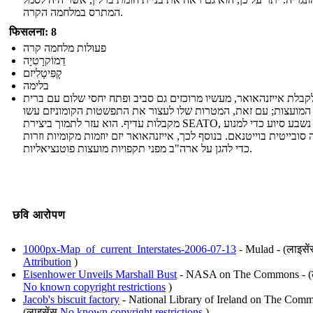
המתרס במלחמה הקרה.
फिसलना: 8
פעולות מלחמה קרה
דֵמוֹקרָטִיָה
קָפִּיטָלִיזם
בלימה
קבלת אייזנהאואר, מעשיו מרוכזים גם סביב ופתח יחסי שלום עם ברית
המועצות; עם זאת, המטרות שלו לעצור את התפשטות הקומוניזם עשו
מקבלות עדיף. הוא עזר לתמוך ביצירת SEATO, אשר נשבע סיוע כדי למנוע
ובייטית בוייטנאם. בנוסף לכך, אייזנהאואר יזם יוזמות מקומיות וזרות
כדי להגן על ארה"ב מפני תקפויות מועצות פוטנציאליות.
छवि आरोपण
1000px-Map_of_current_Interstates-2006-07-13
- Mulad - (लाइसें
Attribution
)
Eisenhower Unveils Marshall Bust
- NASA on The Commons - (ल
No known copyright restrictions
)
Jacob's biscuit factory
- National Library of Ireland on The Comm
(लाइसेंस
No known copyright restrictions
)