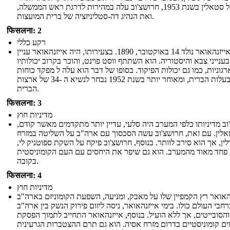
מותו של סטאלין בשנת 1953, חרושצ'וב עלה במהירות לדרגת ראש הממשלה,
ואת הנהיג דה-סטליניזציה של ברית המועצות.
फिसलना: 2
רקע כללי
דווייט אייזנהאואר נולד 14 באוקטובר, 1890. בצעירותו, היה אייזנהאואר עניין
בענייני צבא והיסטוריה. הוא השתתף ווסט פוינט, והוכר בקרוב יכולותיו
גוניות, כמו גם יכולות הפיקוד. בסופו של דבר הוא עלה ל מפקד כוחות
בעלות הברית, ומאוחר יותר בשנת 1952 נבחר לנשיא ה -34 של ארצות
הברית.
फिसलना: 3
מדיניות חוץ
וב מדיניותו כלפי המערב היה סלעי, עדיין יותר מתקדמים מאשר קודם,
לין. עם זאת, חרושצ'וב עשה הסכסוך עם ארה"ב על השליטה במזרח
ין, אך הוא סירב לוותר. בנוסף, חרושצ'וב פיקח על השקת ספוטניק לי,
 פחד מאוד מהמערב. הוא גם שיפר את היחסים עם העם הקומוניסטית
בקובה.
फिसलना: 4
מדיניות חוץ
האואר רץ הקמפיין שלו על מאבק, ומניעה, השפעת הקומוניזם בארה"ב
רחבי העולם כולו. בימי אייזנהאואר, ניסה ליזום פירוק הנשק בין ארה"ב
והסובייטים, אך ללא הועיל. בנוסף, אייזנהאואר התחייב לתמוך הפסקת
ים קומוניסטיים בדרום מזרח אסיה. הוא גם תרם ההצטברות הגרעינית