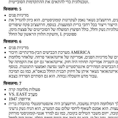
וטכנולוגית כדי להתאים את ההתקדמות הסובייטית.
फिसलना: 5
מדיניות פנים
ים, חרושצ'וב נשאר נאמן לעקרונות קומוניסטיים. הוא כיוון להגדיל את
הייצור וייצור בכל רחבי ברית המועצות. בנוסף, חרושצ'וב פקח שיפורים
ולוגיות נשק וחלל, כולל הפיצוץ המוצלח של הסובייטים של פצצת מימן,
והשקת הלווין הראשון של החלל, I. ספוטניק
फिसलना: 6
מדיניות פנים
מערכת הכבישים הבין-מדינתיים: חיבור AMERICA
ים של מדיניות הפנים, אמריקה של אייזנהאואר פרחה. שלאחר מלחמת
 השנייה אמריקה תחתיו היה חזק. אייזנהאואר גם יזם את הקמתה של
הכבישים המהירים אינטרסטייט לשני נסיעה ואמצעי התגוננות. בנוסף
אייזנהאואר נשאר איתן על חיזוק תכנית החלל בנאס"א, כמו גם תמיכה
עבור מדע והשכלה גבוהה. הוא גם הסתיים הפרדה בצבא.
फिसलना: 7
פעולות מלחמה קרה
VS. EAST מַעֲרָב
אירופה: 1947
 המלחמה הקרה נמשכה, חרושצ'וב היה אינסטרומנטלי בהובלת ברית
צות. הוא אמנם לשאוף ליחסי שלום עם המערב, הוא הניח נשק גרעיני
ובה, ייזום משבר הטילים בקובה, כמו גם למרד אנטי-קומוניסטי מורחק
ונגריה. יתר על כן, הוא גם ראה את בניית חומת ברלין, אשר היה לסמל