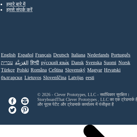
हमारे बारे में
हमसे संपर्क करें
English
Español
Français
Deutsch
Italiana
Nederlands
Português
Norsk
Suomi
Svenska
Dansk
ру́сский язы́к
हिन्दी
العَرَبِيَّة
עברית
Türkçe
Polski
Româna
Ceština
Slovenský
Magyar
Hrvatski
български
Lietuvos
Slovenščina
Latvijas
eesti
© 2026 - Clever Prototypes, LLC - सर्वाधिकार सुरक्षित।
StoryboardThat
Clever Prototypes , LLC
का एक ट्रेडमार्क ह
और यूएस पेटेंट और ट्रेडमार्क कार्यालय में पंजीकृत है