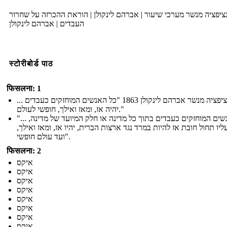
יפציה מנשר מערכי שיעור | אברהם לינקולן | הוראת ההכרזה על שחרור
העבדים | אברהם לינקולן
स्टोरीबोर्ड पाठ
फिसलना: 1
האמנציפציה מנשר אברהם לינקולן 1863 "כל האנשים המוחזקים כעבדים ...
יהיה אז, ומאז ואילך, חופשי לעולם."
"... כל האנשים המוחזקים כעבדים בתוך כל מדינה או חלק המיועד של מדינה,
יו תחול חובת אז להיות במרד נגד ארצות הברית, יהיו אז, ומאז ואילך,
ועד עולם חופשי".
फिसलना: 2
איקס
איקס
איקס
איקס
איקס
איקס
איקס
איקס