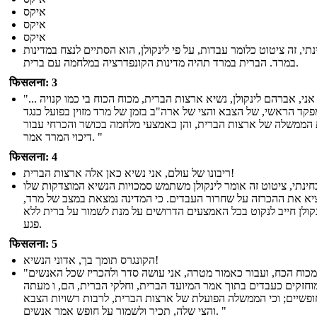
איקס
איקס
איקס
תי, זה ציטוט כלומר עבדות, על פי לינקולן, הוא הסתיים לנצח במדינות
במרד. הברית במרד תהיה מדינות הקונפדרציה במלחמה עם ברית.
फिसलना: 3
"... אני, אברהם לינקולן, נשיא ארצות הברית, מכוח הכוח בי כמו קנויה
קד הראשי, של הצבא והצי של ארה"ב בזמן של מרד מזוין בפועל כנגד
הממשלה של ארצות הברית, והן כאמצעי מלחמה בכושר והכרחי עבור
דיכוי המרד אמר. "
फिसलना: 4
ריבונו של עולם, אני נשיא כאן אלה ארצות הברית!
ינתי, ציטוט זה אומר לינקולן משתמש סמכויות הנשיא המוצדקות שלו
יא את ההכרזה על שחרור העבדים. כי המדינה נמצאת במצב של מרד,
קולן חייב לנקוט בכל האמצעים הדרושים על מנת לשמור על ברית ללא
פגע.
फिसलना: 5
הקונגרס תומך בך, אדוני הנשיא!
"ומכוח הכח, ועבור כאמור מטרה, אני עושה סדר ולהכריז שכל האנשים
וחזקים כעבדים בתוך אמר המיועד הברית, וחלקי הברית, הם, ו מעתה
ופשיים; וכי הממשלה הפועלת של ארצות הברית, לרבות רשויות הצבא
והצי שלה, תכיר ולשמור על חופש אמר אנשים. "