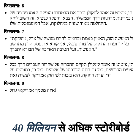
फिसलना: 6
תי, ציטוט זה אומר לינקולן יכבד את הבטחתו והנפקת האמנציפציה של
במדינות מרדניות דרך הממשלה, הצבא, והפקד כנשיא. זה חשוב לחזק
ההחלטה מאוד שנויה במחלוקת, אבל המונומנטלית שלו.
फिसलना: 7
"וגם על המעשה הזה, האמין באמת ובתמים להיות מעשה של צדק, מוצדקת
על ידי ועדת החוקה, על צורך צבאי, אני קורא את פסק הדין מתחשב
האנושות, ועל הטובה האדיבה של הבורא יתברך."
फिसलना: 8
י, ציטוט זה אומר לינקולן תקיים ההכרזה על שחרור העבדים דרך בכל
עים הדרושים, כמו גם תחת הדרכתו של אלוהים. כמו כן, כמובטח על
ידי ועדת החוקה, הוא בזכות לפי חוק אמריקה לעשות זאת.
फिसलना: 0
איזה מסמך אמריקאי גדול!
40 मिलियन
से अधिक स्टोरीबोर्ड